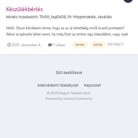
Készülékbérlés
kérdés hozzáadott:
Törölt_tag5608
, itt:
Megrendelés, vásárlás
Helló. Olyan kérdésem lenne, hogy ez az új lehetőség miről is szól pontosan?
Akkor is igénybe lehet venni, ha még fizet az ember egy készüléket, vagy csak
azután miután kifizetett a teljes összeget? Illetve gondolom én a bérleti díj mellé
(és még 1 )
2015. december 4.
1 válasz
iphone
bérlés
kell még külön fizetni az adott meglevő előfizetés díját?
Süti beállítások
Adatvédelmi Szabályzat
Kapcsolat
© 2025 Magyar Telekom Nyrt.
Powered by Invision Community