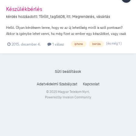
Készülékbérlés
kérdés hozzáadott:
Törölt_tag5608
, itt:
Megrendelés, vásárlás
Helló. Olyan kérdésem lenne, hogy ez az új lehetőség miről is szól pontosan?
Akkor is igénybe lehet venni, ha még fizet az ember egy készüléket, vagy csak
azután miután kifizetett a teljes összeget? Illetve gondolom én a bérleti díj mellé
(és még 1 )
2015. december 4.
1 válasz
iphone
bérlés
kell még külön fizetni az adott meglevő előfizetés díját?
Süti beállítások
Adatvédelmi Szabályzat
Kapcsolat
© 2025 Magyar Telekom Nyrt.
Powered by Invision Community