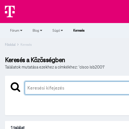
Fórum
Blog
Súgó
Keresés
Főoldal
Keresés
Keresés a Közösségben
Találatok mutatása ezekhez a címkékhez: 'cisco isb2001'
1 találat