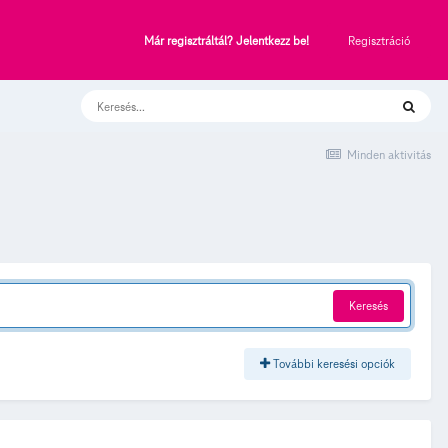
Regisztráció
Már regisztráltál? Jelentkezz be!
Minden aktivitás
Keresés
További keresési opciók