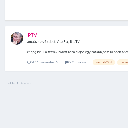
IPTV
kérdés hozzáadott:
ApaFia
, itt:
TV
Az epg belűl a szavak között néha előjön egy hasább,nem minden tv cs
2014. november 6.
2315 válasz
cisco isb2231
cisco 
Főoldal
Keresés