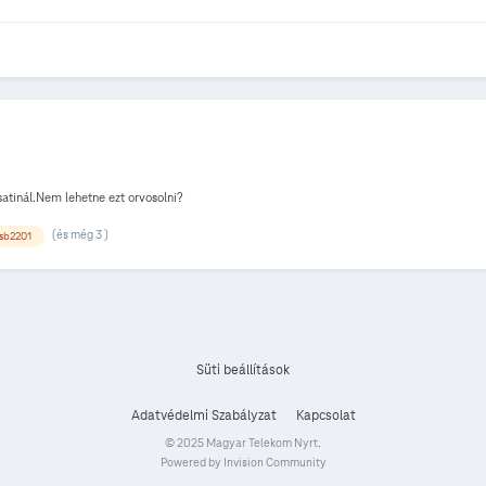
atinál.Nem lehetne ezt orvosolni?
(és még 3 )
isb2201
Süti beállítások
Adatvédelmi Szabályzat
Kapcsolat
© 2025 Magyar Telekom Nyrt.
Powered by Invision Community