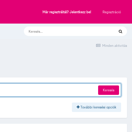
Regisztráció
Már regisztráltál? Jelentkezz be!
Minden aktivitás
Keresés
További keresési opciók