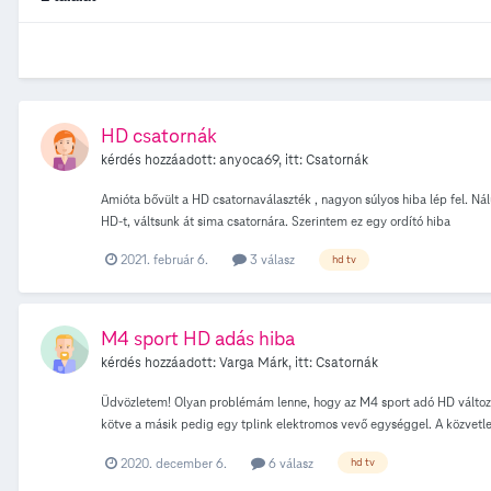
HD csatornák
kérdés hozzáadott:
anyoca69
, itt:
Csatornák
Amióta bővült a HD csatornaválaszték , nagyon súlyos hiba lép fel. Nál
HD-t, váltsunk át sima csatornára. Szerintem ez egy ordító hiba
2021. február 6.
3 válasz
hd tv
M4 sport HD adás hiba
kérdés hozzáadott:
Varga Márk
, itt:
Csatornák
Üdvözletem! Olyan problémám lenne, hogy az M4 sport adó HD változata
kötve a másik pedig egy tplink elektromos vevő egységgel. A közvetle
nem, valamint leginkább vasárnap játssza el ezt a dolgot, hétköznap n
2020. december 6.
6 válasz
hd tv