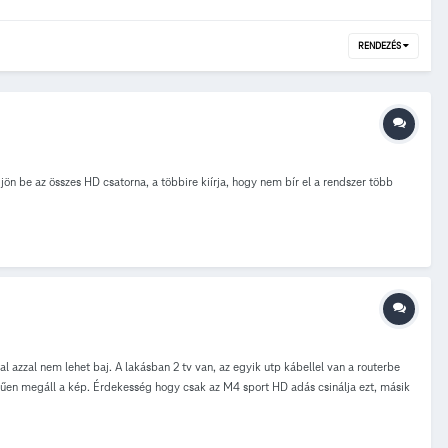
RENDEZÉS
ön be az összes HD csatorna, a többire kiírja, hogy nem bír el a rendszer több
azzal nem lehet baj. A lakásban 2 tv van, az egyik utp kábellel van a routerbe
erűen megáll a kép. Érdekesség hogy csak az M4 sport HD adás csinálja ezt, másik