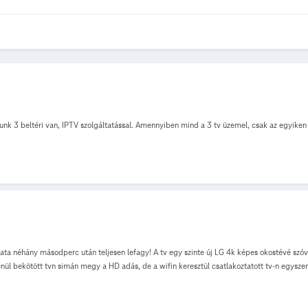
unk 3 beltéri van, IPTV szolgáltatással. Amennyiben mind a 3 tv üzemel, csak az egyiken j
 néhány másodperc után teljesen lefagy! A tv egy szinte új LG 4k képes okostévé szóval 
nül bekötött tvn simán megy a HD adás, de a wifin keresztül csatlakoztatott tv-n egysz
incs baja.. Valakinek van ötlete hogy mi mehet a gond?