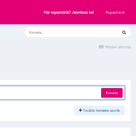
Regisztráció
Már regisztráltál? Jelentkezz be!
Minden aktivitás
Keresés
További keresési opciók