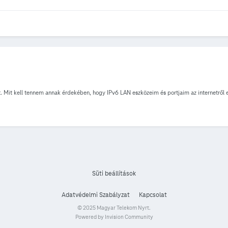
át. Mit kell tennem annak érdekében, hogy IPv6 LAN eszközeim és portjaim az internetről
Süti beállítások
Adatvédelmi Szabályzat
Kapcsolat
© 2025 Magyar Telekom Nyrt.
Powered by Invision Community