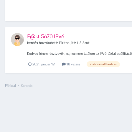
F@st 5670 IPv6
kérdés hozzáadott:
Piritos
, itt:
Hálózat
Kedves fórum résztvevők, sajnos nem találom az IPv6 tűzfal beállítás
2021. január 19.
18 válasz
ipv6 firewall bealitas
Főoldal
Keresés