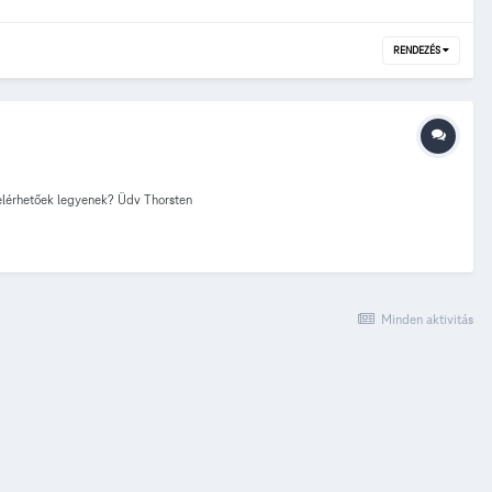
RENDEZÉS
 elérhetőek legyenek? Üdv Thorsten
Minden aktivitás