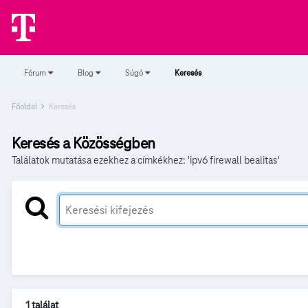
Fórum
Blog
Súgó
Keresés
Főoldal
Keresés
Keresés a Közösségben
Találatok mutatása ezekhez a címkékhez: 'ipv6 firewall bealitas'
1 találat