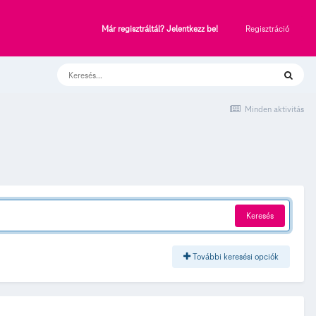
Regisztráció
Már regisztráltál? Jelentkezz be!
Minden aktivitás
Keresés
További keresési opciók