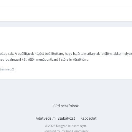
ába rak. A beállítások között beállítottam, hogy ha ártalmatlannak jelölöm, akkor helye
 megfogalmazni két külön menüpontban?) Előre is köszönöm.
(és még 2 )
Süti beállítások
Adatvédelmi Szabályzat
Kapcsolat
© 2025 Magyar Telekom Nyrt.
Powered by Invision Community