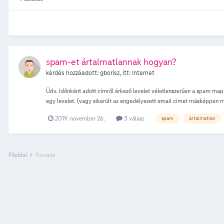
spam-et ártalmatlannak hogyan?
kérdés hozzáadott:
gborisz
, itt:
Internet
Üdv. Időnként adott címről érkező levelet véletlenszerűen a spam mapp
egy levelet. (vagy sikerült az engedélyezett email címet másképpen
2019. november 26.
3 válasz
spam
ártalmatlan
Főoldal
Keresés