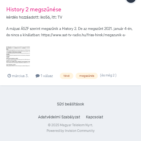
History 2 megszűnése
kérdés hozzáadott:
lko56
, itt:
TV
A májusi ÁSZF szerint megszűnik a History 2. De az megszűnt 2021. január 4-én,
és nincs a kínálatban: https://www.sat-tv-radio.hu/friss-hirek/megszunik-a-
history-2.html?Itemid=1 Esetleg a History szűnik meg?
(és még 2 )
március 3.
1 válasz
tévé
megszűnés
Süti beállítások
Adatvédelmi Szabályzat
Kapcsolat
© 2025 Magyar Telekom Nyrt.
Powered by Invision Community