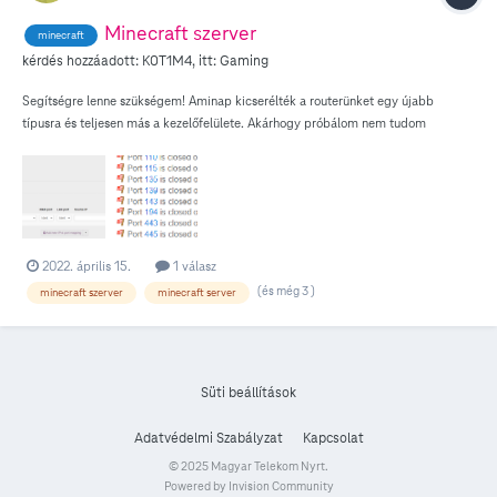
Minecraft szerver
minecraft
kérdés hozzáadott:
K0T1M4
, itt:
Gaming
Segítségre lenne szükségem! Aminap kicserélték a routerünket egy újabb
típusra és teljesen más a kezelőfelülete. Akárhogy próbálom nem tudom
megoldani, hogy 25565 port nyitott legyen. Ha megnézem a port forward test
weboldalon akkor az összeset CLOSED-nak írja akármelyikre megyek és nem
jutok tovább. A felületet melléketem, ha valaki tud segíteni azt megköszönném.
Várom a visszajelzést!
2022. április 15.
1 válasz
(és még 3 )
minecraft szerver
minecraft server
Süti beállítások
Adatvédelmi Szabályzat
Kapcsolat
© 2025 Magyar Telekom Nyrt.
Powered by Invision Community