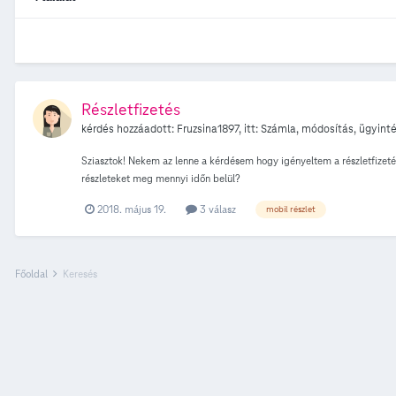
Részletfizetés
kérdés hozzáadott:
Fruzsina1897
, itt:
Számla, módosítás, ügyint
Sziasztok! Nekem az lenne a kérdésem hogy igényeltem a részletfizetés
részleteket meg mennyi időn belül?
2018. május 19.
3 válasz
mobil részlet
Főoldal
Keresés