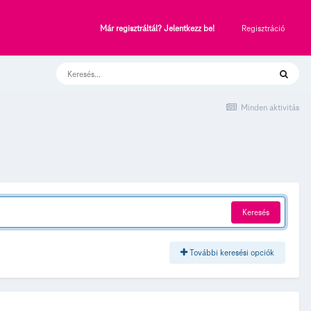
Regisztráció
Már regisztráltál? Jelentkezz be!
Minden aktivitás
Keresés
További keresési opciók