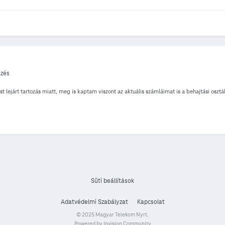
ézés
t lejárt tartozás miatt, meg is kaptam viszont az aktuális számláimat is a behajtási osz
Süti beállítások
Adatvédelmi Szabályzat
Kapcsolat
© 2025 Magyar Telekom Nyrt.
Powered by Invision Community