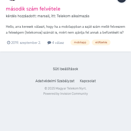
második szám felvétele
kérdés hozzáadott:
marsall
, itt:
Telekom alkalmazás
Hello, arra keresek választ, hogy ha a mobilappban a saját szám mellé felveszem
a feleségem (telekomos) számát is, miért nem ajánlja fel annak a befizetését is?
Köszönöm az esetleges válaszokat.
2019. szeptember 2.
4 válasz
mobilapp
előfizetés
Süti beállítások
Adatvédelmi Szabályzat
Kapcsolat
© 2025 Magyar Telekom Nyrt.
Powered by Invision Community