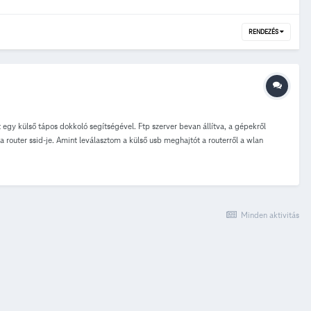
RENDEZÉS
gy külső tápos dokkoló segítségével. Ftp szerver bevan állítva, a gépekről
n a router ssid-je. Amint leválasztom a külső usb meghajtót a routerről a wlan
p beállítva. A gépek látják le és feltöltés működik, viszont a wlan megszűnik
alami megoldás? Bocsánat rossz topicba ment.
Minden aktivitás