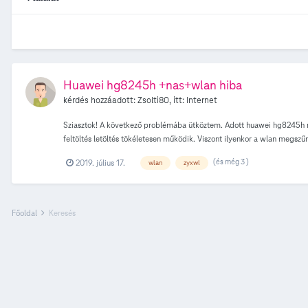
Huawei hg8245h +nas+wlan hiba
kérdés hozzáadott:
Zsolti80
, itt:
Internet
Sziasztok! A következő problémába ütköztem. Adott huawei hg8245h mod
feltöltés letöltés tökéletesen működik. Viszont ilyenkor a wlan megszűnik
megjelenik és a készülékek csatlakoznak rá. Azt hittem hogy a dokkolóv
(és még 3 )
2019. július 17.
wlan
zyxwl
létezni. Amint kikapcsolom a nas-t a vezeték nélküli hálózat megjeleni
Főoldal
Keresés