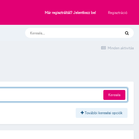
Regisztráció
Már regisztráltál? Jelentkezz be!
Minden aktivitás
Keresés
További keresési opciók