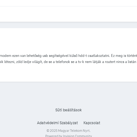
em ezen van lehetőség usb segítségével külső hdd-t csatlakoztatni. Ez meg is történt e
 létezni, zöld ledje világít, de se a telefonok se a tv-k nem látják a routert nincs a listá
al van a probléma. Vettem egy zyxel nas326-ost lan kábellel rárakva a routere. Statikus i
k és csatlakoznak rá a készülékek (tv, telefon). Mi okozhatja ezt a problémát van e rá v
Süti beállítások
Adatvédelmi Szabályzat
Kapcsolat
© 2025 Magyar Telekom Nyrt.
Powered by Invision Community