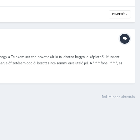
RENDEZÉS
yhogy a Telekom set-top boxot akár ki is lehetne hagyni a képletből. Mindent
lőfizetésem opciói között sincs semmi erre utaló jel. A *****fone, *****, és
Minden aktivitás