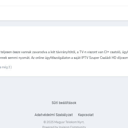
teljesen össze vannak zavarodva a két távirányítótól, a TV-n viszont van CI+ csatoló, úg
ek semmi nyomát. Az online ügyfélszolgálaton a saját IPTV Szuper Családi HD díjcsomag e
Telekom vajon hol rejtegeti?
s még 3 )
Süti beállítások
Adatvédelmi Szabályzat
Kapcsolat
© 2025 Magyar Telekom Nyrt.
Powered by Invision Community