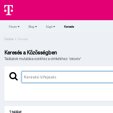
Fórum
Blog
Súgó
Keresés
Főoldal
Keresés
Keresés a Közösségben
Találatok mutatása ezekhez a címkékhez: 'okostv'
1 találat