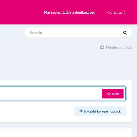
Regisztráció
Már regisztráltál? Jelentkezz be!
Minden aktivitás
Keresés
További keresési opciók