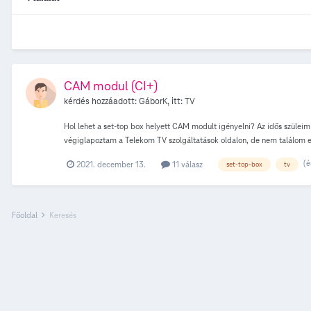
CAM modul (CI+)
kérdés hozzáadott:
GáborK
, itt:
TV
Hol lehet a set-top box helyett CAM modult igényelni? Az idős szüleim 
végiglapoztam a Telekom TV szolgáltatások oldalon, de nem találom enn
MindigTV oldalain tök egyértelmű, két kattintással megtaláltam, de a 
(é
2021. december 13.
11 válasz
set-top-box
tv
Főoldal
Keresés