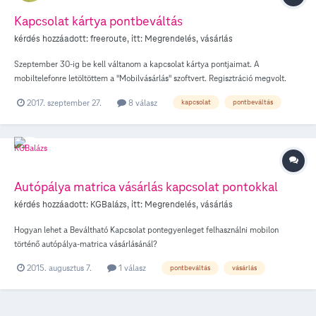
Kapcsolat kártya pontbeváltás
kérdés hozzáadott:
freeroute
, itt:
Megrendelés, vásárlás
Szeptember 30-ig be kell váltanom a kapcsolat kártya pontjaimat. A
mobiltelefonre letöltöttem a "Mobilvásárlás" szoftvert. Regisztráció megvolt.
Lottó vásárlásra szeretném elkölteni a pontjaimat. Kérdésem, hol lehet beállítani,
2017. szeptember 27.
8 válasz
kapcsolat
pontbeváltás
hogy ne az egyenlegemből vonja le az áru értékét, hanem a kapcsolat kártya
pontjaimból. Köszönöm.
Autópálya matrica vásárlás kapcsolat pontokkal
kérdés hozzáadott:
KGBalázs
, itt:
Megrendelés, vásárlás
Hogyan lehet a Beváltható Kapcsolat pontegyenleget felhasználni mobilon
történő autópálya-matrica vásárlásánál?
2015. augusztus 7.
1 válasz
pontbeváltás
vásárlás