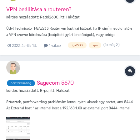
VPN beállítása a routeren?
kérdés hozzáadott:
Radó2600
, itt:
Hálózat
Üdv! Technicolor_FGA2233 Router -en (optikai hálózat, fíx IP cím) megoldható e
a VPN szerver létrehozása (beépített gyári lehetőségek), vagy bridge
üzemmódba kell kapcsoltatnom az eszközt és saját routerrel kell megoldanom?
(és még 2 )
2022. április 13.
1 válasz
fga2233
vpn
Valakinek már sikerült?
Sagecom 5670
portforwarding
kérdés hozzáadott:
R-po
, itt:
Hálózat
Sziasztok, portforwarding problémám lenne, nyitni akarok egy portot, ami 8444
Az External host * az internal host a 192.168.1.XX az external port 8444 internal
port 8444(TCP - UDP) , de nem működik, valaki tudna segíteni?