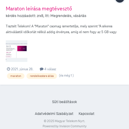
Maraton leírása megtévesztő
kérdés hozzáadott:
zrx8
, itt:
Megrendelés, vásárlás
Tisztelt Telekom! A "Maraton" csomag ismertetője, mely szerint "A sikeres
aktiválástól időkorlát nélkül addig érvényes, amíg el nem fogy az 5 GB vagy
ameddig tart a SIM-kártya rendelkezésre állási ideje." tételesen félrevezető,
mivel az adatmennyiség felhasználhatósága a valóságban a vásárlástól számított
1 évig tart maximum. Régen, a csomag indulásakor, valóban korlátlan volt, de
ezen később változtattak, anélkül, hogy a tájékoztatóba átvezették volna azt.
Hiába töltöm fel az egy év alatt újra és újra a domino-egyenlegemet,
meghosszabbítva ezzel a SIM-kártya rendelkezésre állási idejét, ettől a Maraton
2021. június 28.
4 válasz
csomag rendelkezésre állási ideje nem hosszabbodik meg. Magyarul: nem igaz,
(és még 1 )
maraton
rendelkezésre állás
hogy a maraton "a sikeres aktiválástól időkorlát nélkül addig érvényes, amíg el
nem fogy az 5 GB vagy ameddig tart a SIM-kártya rendelkezésre állási ideje".
Kérem, korrigálják az ismertetőt, mert ez így a fogyasztók megtévesztése.
Üdvözlettel
Süti beállítások
Adatvédelmi Szabályzat
Kapcsolat
© 2025 Magyar Telekom Nyrt.
Powered by Invision Community