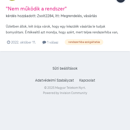
"Nem működik a rendszer"
kérdés hozzáadott:
Zsolt2284
, itt:
Megrendelés, vásárlás
Üzletben állok, két órája várok, hogy egy készülék vásárlás le tudjak
bomyolitani. Értékesítő azt mondja, hogy azért, mert teljes rendszerhiba van,
csak alapszolgaltatást tudnal kezelni, és semmi nem működik, ami hűség
2022. október 11.
1 válasz
rendszerhiba szolgáltatás
kezelessel kapcsolatos. Nagyon nehezen tudom felfogni, ez hogy lehetséges,
ezek szerint akkor az egész országban áll minden olyan üzleti tevekenység, ami
husegidovel kapcsolatos? (2022 Nov. 11, 11-tol)
Süti beállítások
Adatvédelmi Szabályzat
Kapcsolat
© 2025 Magyar Telekom Nyrt.
Powered by Invision Community