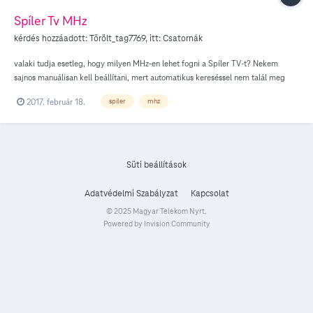
Spíler Tv MHz
kérdés hozzáadott:
Törölt_tag7769
, itt:
Csatornák
valaki tudja esetleg, hogy milyen MHz-en lehet fogni a Spíler TV-t? Nekem
sajnos manuálisan kell beállítani, mert automatikus kereséssel nem talál meg
minden csatornát
2017. február 18.
spíler
mhz
Süti beállítások
Adatvédelmi Szabályzat
Kapcsolat
© 2025 Magyar Telekom Nyrt.
Powered by Invision Community