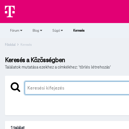
Fórum
Blog
Súgó
Keresés
Főoldal
Keresés
Keresés a Közösségben
Találatok mutatása ezekhez a címkékhez: 'törlés létrehozás'
1 találat