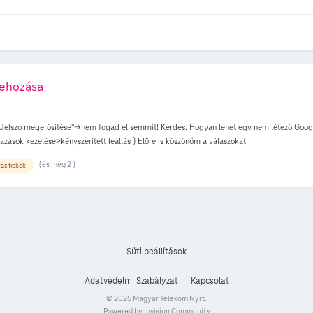
rehozása
"Jelszó megerősítése"->nem fogad el semmit! Kérdés: Hogyan lehet egy nem létező Googe
mazások kezelése>kényszerített leállás ) Előre is köszönöm a válaszokat
(és még 2 )
ás fiókok
Süti beállítások
Adatvédelmi Szabályzat
Kapcsolat
© 2025 Magyar Telekom Nyrt.
Powered by Invision Community