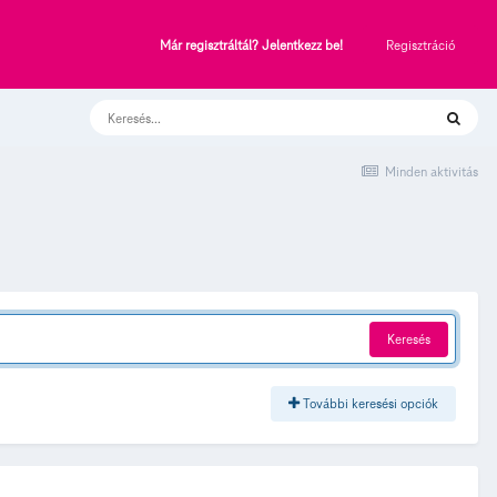
Regisztráció
Már regisztráltál? Jelentkezz be!
Minden aktivitás
Keresés
További keresési opciók