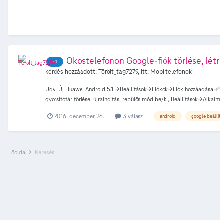
Okostelefonon Google-fiók törlése, lét
5.1
kérdés hozzáadott:
Törölt_tag7279
, itt:
Mobiltelefonok
Üdv! Új Huawei Android 5.1 ->Beállítások->Fiókok->Fiók hozzáadása->
gyorsítótár törlése, újraindítás, repülős mód be/ki, Beállítások->Alkal
2016. december 26.
3 válasz
android
google beállít
Főoldal
Keresés