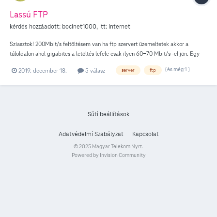
Lassú FTP
kérdés hozzáadott:
bocinet1000
, itt:
Internet
Sziasztok! 200Mbit/s feltöltésem van ha ftp szervert üzemeltetek akkor a
túloldalon ahol gigabites a letöltés lefele csak ilyen 60-70 Mbit/s -el jön. Egy
Sophos XG routerem van nem ez lesz a szűk keresztmetszet Mi lehet az oka?
(és még 1 )
2019. december 18.
5 válasz
server
ftp
Süti beállítások
Adatvédelmi Szabályzat
Kapcsolat
© 2025 Magyar Telekom Nyrt.
Powered by Invision Community