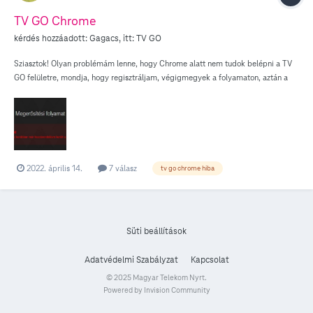
TV GO Chrome
kérdés hozzáadott:
Gagacs
, itt:
TV GO
Sziasztok! Olyan problémám lenne, hogy Chrome alatt nem tudok belépni a TV
GO felületre, mondja, hogy regisztráljam, végigmegyek a folyamaton, aztán a
képen látható szöveg fogad. Ügyfélszolgálaton már végig zongoráztam. Semmi.
Böngészőt is újratelepítettem, semmi eredmény. Inkognitó módban semmi. A
furcsa az, hogy EDGE alatt simán működik. Valakinek valami ötlet esetleg? Köszi
előre is.
2022. április 14.
7 válasz
tv go chrome hiba
Süti beállítások
Adatvédelmi Szabályzat
Kapcsolat
© 2025 Magyar Telekom Nyrt.
Powered by Invision Community