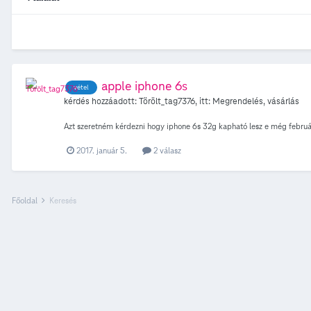
apple iphone 6s
vétel
kérdés hozzáadott:
Törölt_tag7376
, itt:
Megrendelés, vásárlás
Azt szeretném kérdezni hogy iphone 6s 32g kapható lesz e még februá
2017. január 5.
2 válasz
Főoldal
Keresés