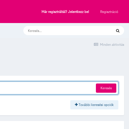
Regisztráció
Már regisztráltál? Jelentkezz be!
Minden aktivitás
Keresés
További keresési opciók