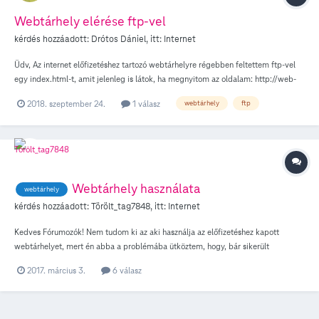
Webtárhely elérése ftp-vel
kérdés hozzáadott:
Drótos Dániel
, itt:
Internet
Üdv, Az internet előfizetéshez tartozó webtárhelyre régebben feltettem ftp-vel
egy index.html-t, amit jelenleg is látok, ha megnyitom az oldalam: http://web-
tonline.hu/drotosdaniel Szerettem volna módosítani, de mikor ftp-vel beléptem
2018. szeptember 24.
1 válasz
webtárhely
ftp
(ftp://drotosdaniel@ftp.t-online.hu), az láttam, hogy a public_html könyvtáram
üres, hiába töltök fel új fájlt, a webcímen továbbra is a régi tartalmat látom,
amiről viszont nem tudom, hogy valójában hová lett... Láthatóan az ftp-s hely és
a web tartalom szétkapcsolódott, ilyenkor mi a teendő? Drótos Dániel
Webtárhely használata
webtárhely
kérdés hozzáadott:
Törölt_tag7848
, itt:
Internet
Kedves Fórumozók! Nem tudom ki az aki használja az előfizetéshez kapott
webtárhelyet, mert én abba a problémába ütköztem, hogy, bár sikerült
feltöltenem ftp-n keresztül a weblapomat a public_html mappába, a kapott
2017. március 3.
6 válasz
webcím folyamatosan azt írja "A weboldal még nincs feltöltve...". Mi lehet a
gond?