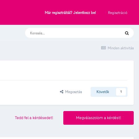
Regisztráció
Már regisztráltál? Jelentkezz be!
Minden aktivitás
Megosztás
Követők
1
Tedd fel a kérdésedet!
Megválaszolom a kérdést!