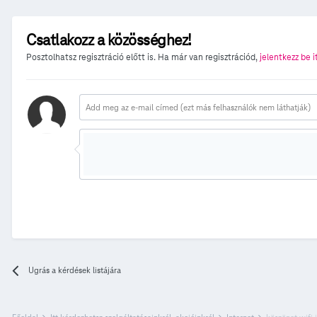
Csatlakozz a közösséghez!
Posztolhatsz regisztráció előtt is. Ha már van regisztrációd,
jelentkezz be i
Ugrás a kérdések listájára