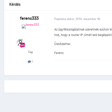
Kérdés
ferenc333
Posztolva ekkor:
2014. december 18.
Az ügyfélszolgálatnak szeretnék ezúton k
írok, hogy a router IP címét kell begépel
Üdvözlettel
Tag
Ferenc
1