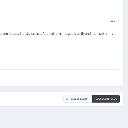
m jelszavát. (Ugyanis elfelejtettem, megesik az ilyen.) Ide csak annyit
ÉRTÉKELÉS SZERINT
LEGRÉGEBBI ELÖL