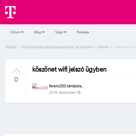
Fórum
Blog
Súgó
Keresés
Főoldal
Itt kérdezhetsz szolgáltatásainkról, akcióinkról
Internet
köszönet wifi 
köszönet wifi jelszó ügyben
0
ferenc333
kérdezte,
2014. december 18.