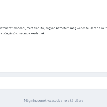
öszönetet mondani, mert elárulta, hogyan nézhetem meg webes felületen a routere
ni a böngésző címsorába kezdetnek.
Még nincsenek válaszok erre a kérdésre