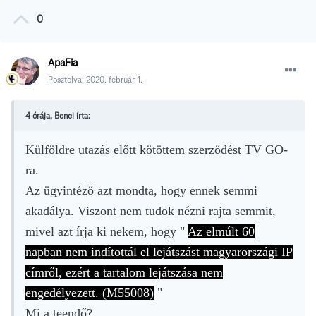
0
ApaFia
Posztolva:
2020. február 1.
4 órája, Benei írta:
Külföldre utazás előtt kötöttem szerződést TV GO-
ra.
Az ügyintéző azt mondta, hogy ennek semmi
akadálya. Viszont nem tudok nézni rajta semmit,
mivel azt írja ki nekem, hogy
"
Az elmúlt 60
napban nem indítottál el lejátszást magyarországi IP
címről, ezért a tartalom lejátszása nem
engedélyezett. (M55008)
"
Mi a teendő?