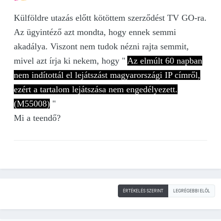
Külföldre utazás előtt kötöttem szerződést TV GO-ra.
Az ügyintéző azt mondta, hogy ennek semmi
akadálya. Viszont nem tudok nézni rajta semmit,
mivel azt írja ki nekem, hogy
"
Az elmúlt 60 napban
nem indítottál el lejátszást magyarországi IP címről,
ezért a tartalom lejátszása nem engedélyezett.
(M55008)
"
Mi a teendő?
ÉRTÉKELÉS SZERINT
LEGRÉGEBBI ELÖL