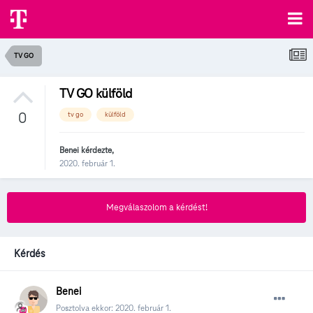
TV GO
TV GO külföld
0
tv go
külföld
Benei
kérdezte,
2020. február 1.
Megválaszolom a kérdést!
Kérdés
Benei
Posztolva ekkor:
2020. február 1.