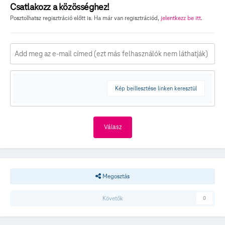
Csatlakozz a közösséghez!
Posztolhatsz regisztráció előtt is. Ha már van regisztrációd,
jelentkezz be itt
.
Kép beillesztése linken keresztül
Válasz
Megosztás
Követők
0