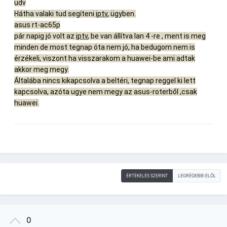
üdv
Hátha valaki tud segíteni
iptv
, ügyben.
asus rt-ac65p
pár napig jó volt az
iptv
, be van állítva lan 4 -re , ment is meg
minden de most tegnap óta nem jó, ha bedugom nem is
érzékeli, viszont ha visszarakom a huawei-be ami adtak
akkor meg megy.
Általába nincs kikapcsolva a beltéri, tegnap reggel ki lett
kapcsolva, azóta ugye nem megy az asus-roterből ,csak
huawei.
ÉRTÉKELÉS SZERINT
LEGRÉGEBBI ELÖL
0