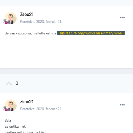
Zsoo21
Posztolva:
2020. február 21.
Be van kapcsolva, mellette ezt irja
This feature only works on Primary WAN )
0
Zsoo21
Posztolva:
2020. február 22.
Szia
Ez optikai net.
Esetleg mit állítsak be köszi.