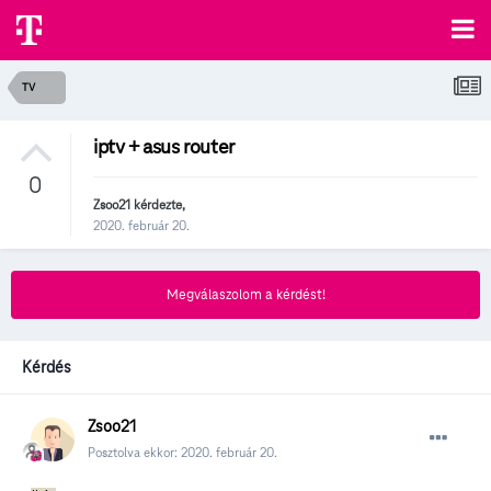
TV
iptv + asus router
0
Zsoo21
kérdezte,
2020. február 20.
Megválaszolom a kérdést!
Kérdés
Zsoo21
Posztolva ekkor:
2020. február 20.