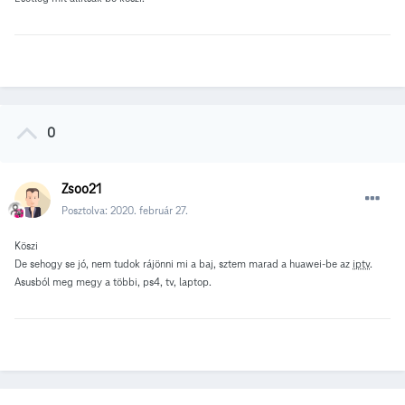
0
Zsoo21
Posztolva:
2020. február 27.
Köszi
De sehogy se jó, nem tudok rájönni mi a baj, sztem marad a huawei-be az
iptv
.
Asusból meg megy a többi, ps4, tv, laptop.