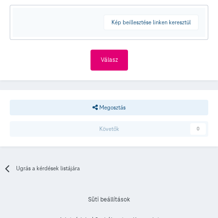
Kép beillesztése linken keresztül
Válasz
Megosztás
Követők
0
Ugrás a kérdések listájára
Süti beállítások