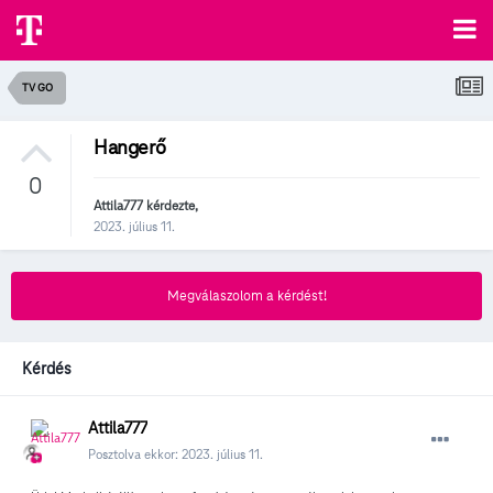
TV GO
Hangerő
0
Attila777
kérdezte,
2023. július 11.
Megválaszolom a kérdést!
Kérdés
Attila777
Posztolva ekkor:
2023. július 11.