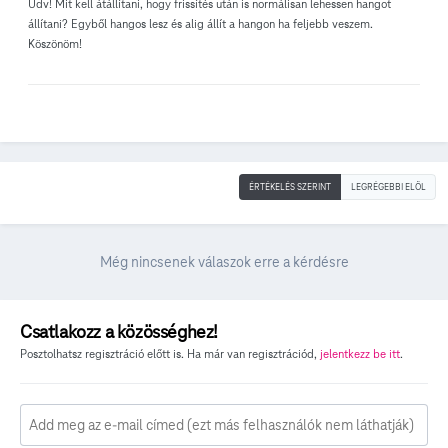
Üdv! Mit kell átállítani, hogy frissítés után is normálisan lehessen hangot
állítani? Egyből hangos lesz és alig állít a hangon ha feljebb veszem.
Köszönöm!
ÉRTÉKELÉS SZERINT
LEGRÉGEBBI ELÖL
Még nincsenek válaszok erre a kérdésre
Csatlakozz a közösséghez!
Posztolhatsz regisztráció előtt is. Ha már van regisztrációd,
jelentkezz be itt
.