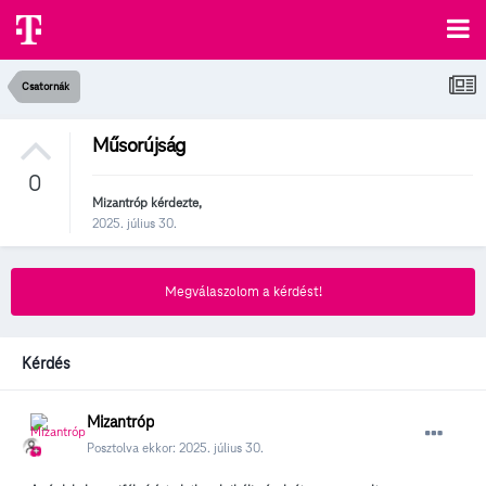
Csatornák
Műsorújság
0
Mizantróp
kérdezte,
2025. július 30.
Megválaszolom a kérdést!
Kérdés
Mizantróp
Posztolva ekkor:
2025. július 30.