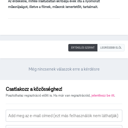
Az érdekelne, miféle írástudatlan skribálja évek óta a nyomorult
műsorújságot, illetve a filmek, műsorok ismertetőit, tartalmait.
ÉRTÉKELÉS SZERINT
LEGRÉGEBBI ELÖL
Még nincsenek válaszok erre a kérdésre
Csatlakozz a közösséghez!
Posztolhatsz regisztráció előtt is. Ha már van regisztrációd,
jelentkezz be itt
.