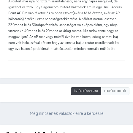
A routert már újraindítottam számtalanszor, néha egy napra megjavul, de
igazából változó. Egy Sagemcom router-t használok amire egy UniFi Access
Point AC Pro van rákötve és minden eszköz(akár a fő hálózaton, akár az AP
hálózatán) érzékeli ezt a sebességcsökkentést. A hálózat normál esetben
330mbps le és 30mbps feltöltési sebességet volt képes elérni, egy ideje
viszont kb 40mbps le és 20mbps az átlag mérés. Mit tudok tenni hogy ez
megjavuljon? Az AP már vagy másfél éve be van kötve, eddig semmi baj
nem volt bele, szóval kétlem hogy az lenne a baj, a router cserélve volt kb
egy éve hasonló problémák miatt és azután minden normális működött.
ÉRTÉKELÉS SZERINT
LEGRÉGEBBI ELÖL
Még nincsenek válaszok erre a kérdésre