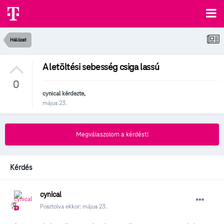
Hálózat
A letöltési sebesség csiga lassú
0
cynical
kérdezte,
május 23.
Megválaszolom a kérdést!
Kérdés
cynical
Posztolva ekkor:
május 23.