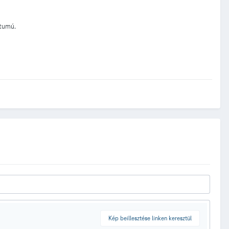
átumú.
Kép beillesztése linken keresztül