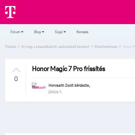
Fórum
Blog
Súgó
Keresés
Főoldal
Itt meg a készülékekről, eszközökről kérdezz!
Mobiltelefonok
Honor Ma
Honor Magic 7 Pro frissítés
0
Horvaath Zsolt
kérdezte,
június 1.