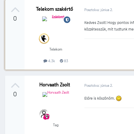
Telekom szakértő
Posztolva:
június 2.
0
Kedves Zsolt! Hogy pontos info
közzétesszük, mit tudtunk me
Telekom
4.3k
83
Horvaath Zsolt
Posztolva:
június 2.
0
Előre is köszönöm.
Tag