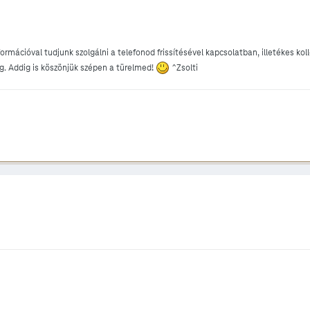
rmációval tudjunk szolgálni a telefonod frissítésével kapcsolatban, illetékes kol
g. Addig is köszönjük szépen a türelmed!
^Zsolti