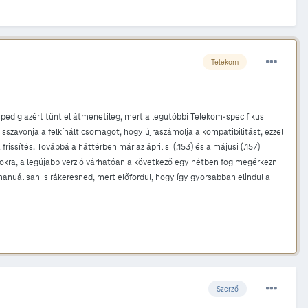
Telekom
s pedig azért tűnt el átmenetileg, mert a legutóbbi Telekom-specifikus
visszavonja a felkínált csomagot, hogy újraszámolja a kompatibilitást, ezzel
issítés. Továbbá a háttérben már az áprilisi (.153) és a májusi (.157)
nokra, a legújabb verzió várhatóan a következő egy hétben fog megérkezni
 manuálisan is rákeresned, mert előfordul, hogy így gyorsabban elindul a
Szerző