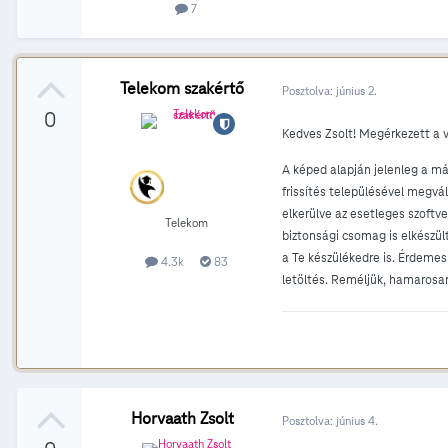
7
Telekom szakértő
Posztolva:
június 2.
0
Kedves Zsolt! Megérkezett a v
A képed alapján jelenleg a már
frissítés településével megvál
elkerülve az esetleges szoftve
Telekom
biztonsági csomag is elkészül
a Te készülékedre is. Érdemes 
4.3k
83
letöltés. Reméljük, hamarosan
Horvaath Zsolt
Posztolva:
június 4.