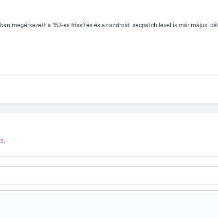
ban megérkezett a 157-es frissítés és az android secpatch level is már májusi d
tt
.