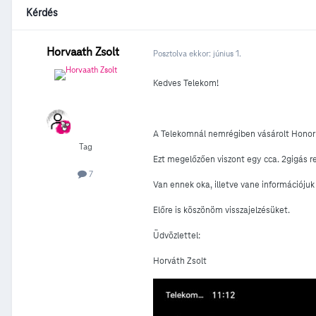
Kérdés
Horvaath Zsolt
Posztolva ekkor:
június 1.
Kedves Telekom!
A Telekomnál nemrégiben vásárolt Honor Ma
Tag
Ezt megelőzően viszont egy cca. 2gigás re
7
Van ennek oka, illetve vane információjuk
Előre is köszönöm visszajelzésüket.
Üdvözlettel:
Horváth Zsolt