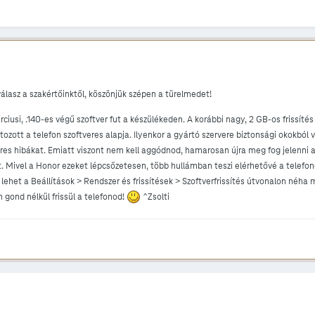
álasz a szakértőinktől, köszönjük szépen a türelmedet!
ciusi, .140-es végű szoftver fut a készülékeden. A korábbi nagy, 2 GB-os frissíté
tozott a telefon szoftveres alapja. Ilyenkor a gyártó szervere biztonsági okokból 
res hibákat. Emiatt viszont nem kell aggódnod, hamarosan újra meg fog jelenni a fr
t. Mivel a Honor ezeket lépcsőzetesen, több hullámban teszi elérhetővé a telefo
lehet a Beállítások > Rendszer és frissítések > Szoftverfrissítés útvonalon néha
 gond nélkül frissül a telefonod!
^Zsolti