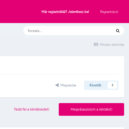
Regisztráció
Már regisztráltál? Jelentkezz be!
Minden aktivitás
Megosztás
Követők
2
Tedd fel a kérdésedet!
Megválaszolom a kérdést!