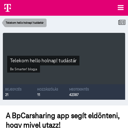
Telekom hello holnap! tudástár
Telekom hello holnap! tudástár
Be Smarter!
blogja
BEJEGYZÉS
HOZZÁSZÓLÁS
MEGTEKINTÉS
21
11
42387
A BpCarsharing app segít eldönteni,
hogy mivel utazz!