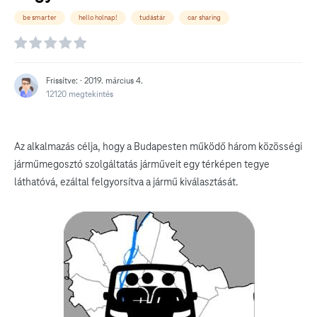
be smarter
hello holnap!
tudástár
car sharing
Frissítve: ·
2019. március 4.
12120 megtekintés
Az alkalmazás célja, hogy a Budapesten működő három közösségi
járműmegosztó szolgáltatás járműveit egy térképen tegye
láthatóvá, ezáltal felgyorsítva a jármű kiválasztását.