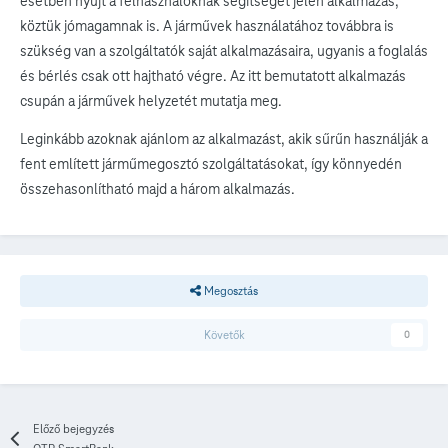
esetben nyújt a felhasználóknak segítséget jelen alkalmazás,
köztük jómagamnak is. A járművek használatához továbbra is
szükség van a szolgáltatók saját alkalmazásaira, ugyanis a foglalás
és bérlés csak ott hajtható végre. Az itt bemutatott alkalmazás
csupán a járművek helyzetét mutatja meg.
Leginkább azoknak ajánlom az alkalmazást, akik sűrűn használják a
fent említett járműmegosztó szolgáltatásokat, így könnyedén
összehasonlítható majd a három alkalmazás.
Megosztás
Követők
0
Előző bejegyzés