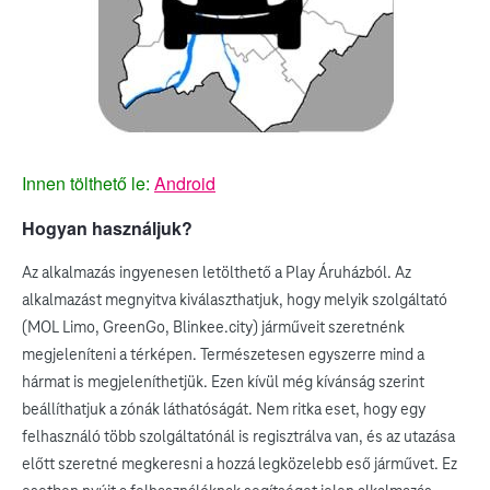
Innen tölthető le:
Android
Hogyan használjuk?
Az alkalmazás ingyenesen letölthető a Play Áruházból. Az
alkalmazást megnyitva kiválaszthatjuk, hogy melyik szolgáltató
(MOL Limo, GreenGo, Blinkee.city) járműveit szeretnénk
megjeleníteni a térképen. Természetesen egyszerre mind a
hármat is megjeleníthetjük. Ezen kívül még kívánság szerint
beállíthatjuk a zónák láthatóságát. Nem ritka eset, hogy egy
felhasználó több szolgáltatónál is regisztrálva van, és az utazása
előtt szeretné megkeresni a hozzá legközelebb eső járművet. Ez