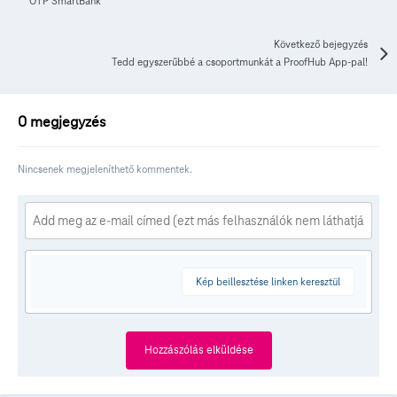
OTP SmartBank
Következő bejegyzés
Tedd egyszerűbbé a csoportmunkát a ProofHub App-pal!
0 megjegyzés
Nincsenek megjeleníthető kommentek.
Kép beillesztése linken keresztül
Hozzászólás elküldése