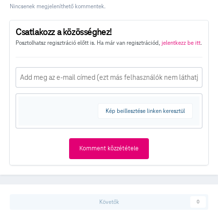
Nincsenek megjeleníthető kommentek.
Csatlakozz a közösséghez!
Posztolhatsz regisztráció előtt is. Ha már van regisztrációd,
jelentkezz be itt
.
Kép beillesztése linken keresztül
Komment közzététele
Követők
0