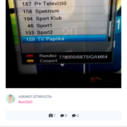
ALBUMOT LÉTREHOZTA:
Beni2360
7
0
0