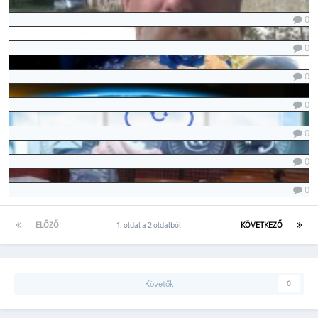
0
0
0
0
0
0
0
ELŐZŐ
1. oldal a 2 oldalból
KÖVETKEZŐ
Követők
0