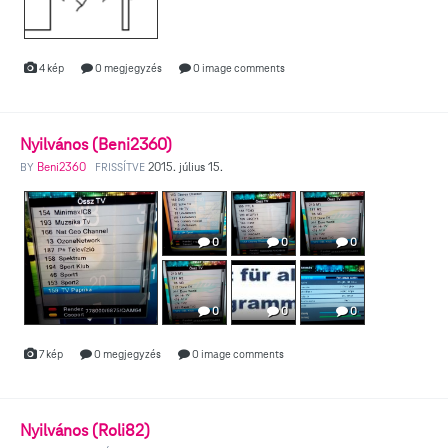
4 kép
0 megjegyzés
0 image comments
Nyilvános (Beni2360)
Beni2360
2015. július 15.
BY
FRISSÍTVE
0
0
0
0
0
0
7 kép
0 megjegyzés
0 image comments
Nyilvános (Roli82)