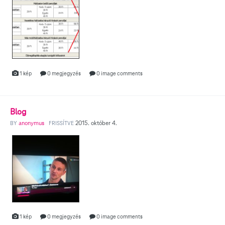
1 kép
0 megjegyzés
0 image comments
Blog
anonymus
2015. október 4.
BY
FRISSÍTVE
1 kép
0 megjegyzés
0 image comments