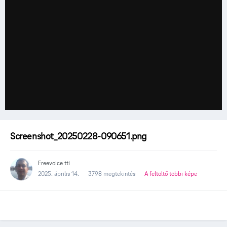
Screenshot_20250228-090651.png
Freevoice tti
2025. április 14.
3798 megtekintés
A feltöltő többi képe