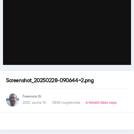
Screenshot_20250228-090644~2.png
Freevoice tti
2025. április 14.
3848 megtekintés
A feltöltő többi képe