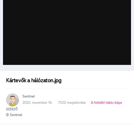
© Sentinel
Kártevők a hálózaton.jpg
Sentinel
2020. november 16.
7502 megtekintés
A feltöltő többi képe
SZERZŐ
© Sentinel