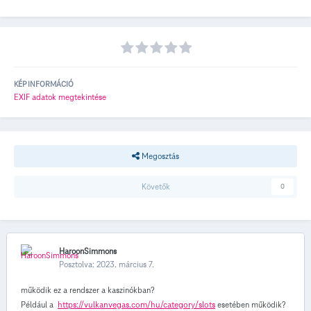
KÉP INFORMÁCIÓ
EXIF adatok megtekintése
Megosztás
Követők
0
HaroonSimmons
Posztolva:
2023. március 7.
működik ez a rendszer a kaszinókban?
Például a
https://vulkanvegas.com/hu/category/slots
esetében működik?