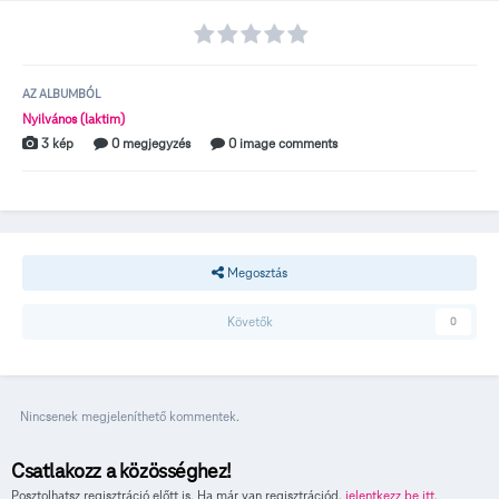
AZ ALBUMBÓL
Nyilvános (laktim)
3 kép
0 megjegyzés
0 image comments
Megosztás
Követők
0
Nincsenek megjeleníthető kommentek.
Csatlakozz a közösséghez!
Posztolhatsz regisztráció előtt is. Ha már van regisztrációd,
jelentkezz be itt
.