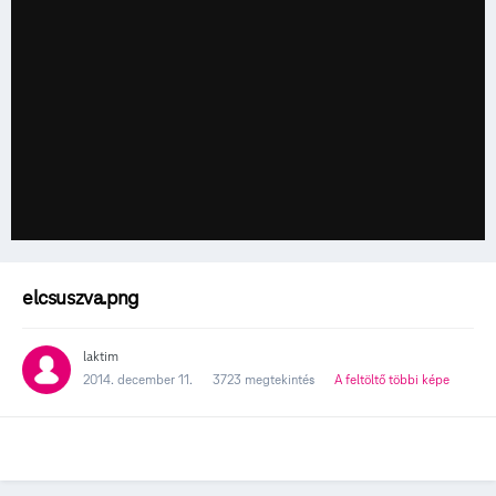
elcsuszva.png
laktim
2014. december 11.
3723 megtekintés
A feltöltő többi képe