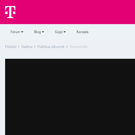
Fórum
Blog
Súgó
Keresés
Főoldal
Galéria
Publikus albumok
Freevoicetti