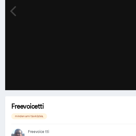
Freevoicetti
minden ami távközlés.
Freevoice tti