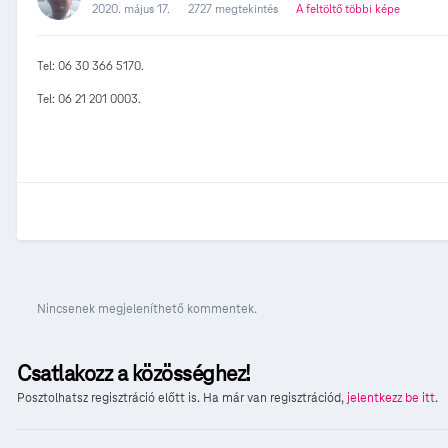
2020. május 17.
2727 megtekintés
A feltöltő többi képe
Tel: 06 30 366 5170.
Tel: 06 21 201 0003.
Nincsenek megjeleníthető kommentek.
Csatlakozz a közösséghez!
Posztolhatsz regisztráció előtt is. Ha már van regisztrációd,
jelentkezz be itt
.