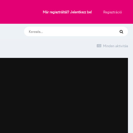
Regisztráció
Már regisztráltál? Jelentkezz be!
Minden aktivitás