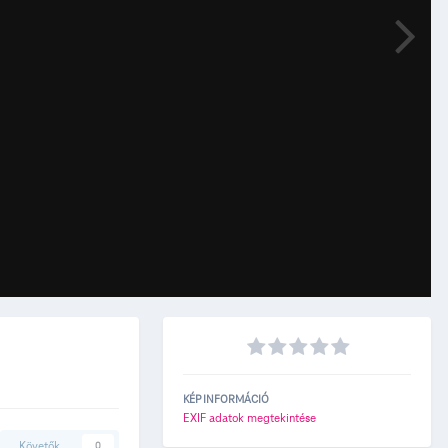
KÉP INFORMÁCIÓ
EXIF adatok megtekintése
Követők
0