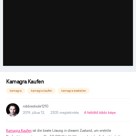
Kamagra Kaufen
kamagra
kamagra kaufen
kamagra bestellen
robbiedoole1210
2019. július 12.
2305 megtekintés
A feltöltő többi képe
Kamagra Kaufen
ist die beste Lösung in diesem Zustand, um erektile