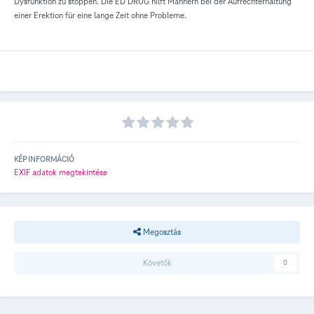
Dysfunktion zu stoppen. Die ED DRUG hilft Männern bei der Aufrechterhaltung
einer Erektion für eine lange Zeit ohne Probleme.
KÉP INFORMÁCIÓ
EXIF adatok megtekintése
Megosztás
Követők
0