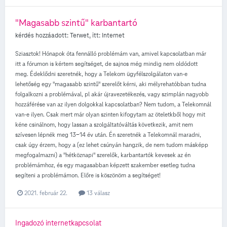
"Magasabb szintű" karbantartó
kérdés hozzáadott:
Terwet
, itt:
Internet
Sziasztok! Hónapok óta fennálló problémám van, amivel kapcsolatban már
itt a fórumon is kértem segítséget, de sajnos még mindig nem oldódott
meg. Édeklődni szeretnék, hogy a Telekom ügyfélszolgálaton van-e
lehetőség egy "magasabb szintű" szerelőt kérni, aki mélyrehatóbban tudna
folgalkozni a problémával, pl akár újravezetékezés, vagy szimplán nagyobb
hozzáférése van az ilyen dolgokkal kapcsolatban? Nem tudom, a Telekomnál
van-e ilyen. Csak mert már olyan szinten kifogytam az öteletkből hogy mit
kéne csinálnom, hogy lassan a szolgáltatóváltás következik, amit nem
szívesen lépnék meg 13-14 év után. Én szeretnék a Telekomnál maradni,
csak úgy érzem, hogy a (ez lehet csúnyán hangzik, de nem tudom másképp
megfogalmazni) a "hétköznapi" szerelők, karbantartók kevesek az én
problémámhoz, és egy magasabban képzett szakember esetleg tudna
segíteni a problémámon. Előre is köszönöm a segítséget!
2021. február 22.
13 válasz
Ingadozó internetkapcsolat