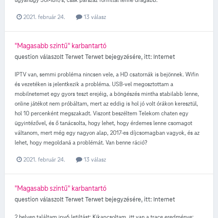
2021. február 24.
13 válasz
"Magasabb szintű" karbantartó
question válaszolt
Terwet
Terwet
bejegyzésére, itt:
Internet
IPTV van, semmi probléma nincsen vele, a HD csatornák is bejönnek. Wifin
és vezetéken is jelentkezik a probléma. USB-vel megosztottam a
mobilnetemet egy gyors teszt erejéig, a böngészés mintha stabilabb lenne,
online játékot nem próbáltam, mert az eddig is hol jó volt órákon keresztül,
hol 10 percenként megszakadt. Viszont beszéltem Telekom chaten egy
ügyintézővel, és ő tanácsolta, hogy lehet, hogy érdemes lenne csomagot
váltanom, mert még egy nagyon alap, 2017-es díjcsomagban vagyok, és az
lehet, hogy megoldaná a problémát. Van benne ráció?
2021. február 24.
13 válasz
"Magasabb szintű" karbantartó
question válaszolt
Terwet
Terwet
bejegyzésére, itt:
Internet
2 helyen találtam ipv6 letiltást: Kikapcsoltam, itt van a trace eredménye: