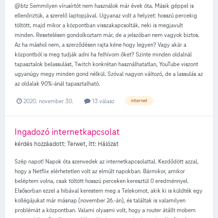
@btz Semmilyen vírusírtót nem használok már évek óta. Másik géppel is
ellenőriztük, a szerelő laptopjával. Ugyanaz volt a helyzet: hosszú percekig
töltött, majd mikor a központban visszakapcsolták, neki is megjavult
minden. Resetelésen gondolkoztam már, de a jelszóban nem vagyok biztos.
Az ha máshol nem, a szerződésen rajta kéne hogy legyen? Vagy akár a
központból is meg tudják adni ha felhívom őket? Szinte minden oldalnál
tapasztalok belassulást, Twitch konkrétan használhatatlan, YouTube viszont
ugyanúgy megy minden gond nélkül. Szóval nagyon változó, de a lassulás az
az oldalak 90%-ánál tapasztalható.
2020. november 30.
13 válasz
internet
Ingadozó internetkapcsolat
kérdés hozzáadott:
Terwet
, itt:
Hálózat
Szép napot! Napok óta szenvedek az internetkapcsolattal. Kezdődött azzal,
hogy a Netflix elérhetetlen volt az elmúlt napokban. Bármikor, amikor
beléptem volna, csak töltött hosszú perceken keresztül 0 eredménnyel.
Elsősorban ezzel a hibával kerestem meg a Telekomot, akik ki is küldték egy
kollégájukat már másnap (november 26.-án), és találtak is valamilyen
problémát a központban. Valami olyasmi volt, hogy a router átállt mobem