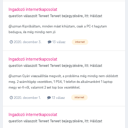
Ingadozó internetkapcsolat
question válaszolt
Terwet
Terwet
bejegyzésére, itt:
Hálózat
@uzman Kipróbáltam, minden mást kihúztam, csak a PC-t hagytam
bedugva, és még mindig nem jó
2020. december 3.
13 válasz
internet
Ingadozó internetkapcsolat
question válaszolt
Terwet
Terwet
bejegyzésére, itt:
Hálózat
@uzman Gyári visszaállítás megvolt, a probléma még mindig nem oldódott
meg. 2 számítógép vezetéken, 1 PS4, 1 telefon és alkalmanként 1 laptop
megy wi-fi-ről, valamint 2 set top box vezetékkel.
2020. december 1.
13 válasz
internet
Ingadozó internetkapcsolat
question válaszolt
Terwet
Terwet
bejegyzésére, itt:
Hálózat