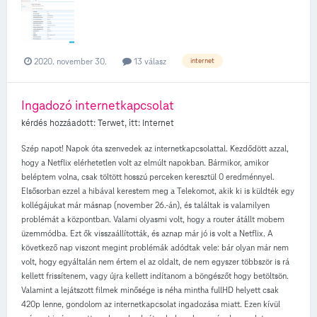
2020. november 30.
13 válasz
internet
Ingadozó internetkapcsolat
kérdés hozzáadott:
Terwet
, itt:
Internet
Szép napot! Napok óta szenvedek az internetkapcsolattal. Kezdődött azzal,
hogy a Netflix elérhetetlen volt az elmúlt napokban. Bármikor, amikor
beléptem volna, csak töltött hosszú perceken keresztül 0 eredménnyel.
Elsősorban ezzel a hibával kerestem meg a Telekomot, akik ki is küldték egy
kollégájukat már másnap (november 26.-án), és találtak is valamilyen
problémát a központban. Valami olyasmi volt, hogy a router átállt mobem
üzemmódba. Ezt ők visszaállították, és aznap már jó is volt a Netflix. A
következő nap viszont megint problémák adódtak vele: bár olyan már nem
volt, hogy egyáltalán nem értem el az oldalt, de nem egyszer többször is rá
kellett frissítenem, vagy újra kellett indítanom a böngészőt hogy betöltsön.
Valamint a lejátszott filmek minősége is néha mintha fullHD helyett csak
420p lenne, gondolom az internetkapcsolat ingadozása miatt. Ezen kívül