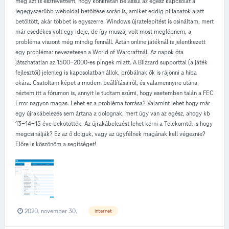
még azt is észrevettem, hogy konkrétan belassul az egész kapcsolat a
legegyszerűbb weboldal betöltése során is, amiket eddig pillanatok alatt
betöltött, akár többet is egyszerre. Windows újratelepítést is csináltam, mert
már esedékes volt egy ideje, de így muszáj volt most meglépnem, a
probléma viszont még mindig fennáll. Aztán online játéknál is jelentkezett
egy probléma: nevezetesen a World of Warcraftnál. Az napok óta
játszhatatlan az 1500-2000-es pingek miatt. A Blizzard supporttal (a játék
fejlesztői) jelenleg is kapcsolatban állok, próbálnak ők is rájönni a hiba
okára. Csatoltam képet a modem beállításairól, és valamennyire utána
néztem itt a fórumon is, annyit le tudtam szűrni, hogy esetemben talán a FEC
Error nagyon magas. Lehet ez a probléma forrása? Valamint lehet hogy már
egy újrakábelezés sem ártana a dolognak, mert úgy van az egész, ahogy kb
13-14-15 éve bekötötték. Az újrakábelezést lehet kérni a Telekomtól is hogy
megcsinálják? Ez az ő dolguk, vagy az ügyfélnek magának kell végeznie?
Előre is köszönöm a segítséget!
2020. november 30.
internet