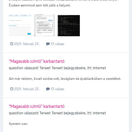
Érzésre semmivel sem lett jobb a helyzet.
2021. február 23.
13 válasz
"Magasabb szintű" karbantartó
question válaszolt
Terwet
Terwet
bejegyzésére, itt:
Internet
Azt már néztem, kicsit oxidos volt, levágtam és újrablankoltam a vezetéket.
2021. február 23.
13 válasz
"Magasabb szintű" karbantartó
question válaszolt
Terwet
Terwet
bejegyzésére, itt:
Internet
Ilyenem van: