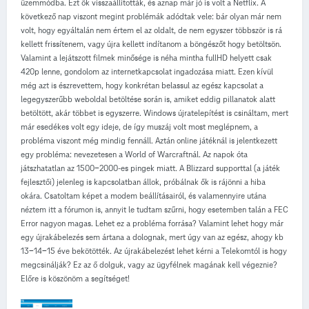
üzemmódba. Ezt ők visszaállították, és aznap már jó is volt a Netflix. A
következő nap viszont megint problémák adódtak vele: bár olyan már nem
volt, hogy egyáltalán nem értem el az oldalt, de nem egyszer többször is rá
kellett frissítenem, vagy újra kellett indítanom a böngészőt hogy betöltsön.
Valamint a lejátszott filmek minősége is néha mintha fullHD helyett csak
420p lenne, gondolom az internetkapcsolat ingadozása miatt. Ezen kívül
még azt is észrevettem, hogy konkrétan belassul az egész kapcsolat a
legegyszerűbb weboldal betöltése során is, amiket eddig pillanatok alatt
betöltött, akár többet is egyszerre. Windows újratelepítést is csináltam, mert
már esedékes volt egy ideje, de így muszáj volt most meglépnem, a
probléma viszont még mindig fennáll. Aztán online játéknál is jelentkezett
egy probléma: nevezetesen a World of Warcraftnál. Az napok óta
játszhatatlan az 1500-2000-es pingek miatt. A Blizzard supporttal (a játék
fejlesztői) jelenleg is kapcsolatban állok, próbálnak ők is rájönni a hiba
okára. Csatoltam képet a modem beállításairól, és valamennyire utána
néztem itt a fórumon is, annyit le tudtam szűrni, hogy esetemben talán a FEC
Error nagyon magas. Lehet ez a probléma forrása? Valamint lehet hogy már
egy újrakábelezés sem ártana a dolognak, mert úgy van az egész, ahogy kb
13-14-15 éve bekötötték. Az újrakábelezést lehet kérni a Telekomtól is hogy
megcsinálják? Ez az ő dolguk, vagy az ügyfélnek magának kell végeznie?
Előre is köszönöm a segítséget!