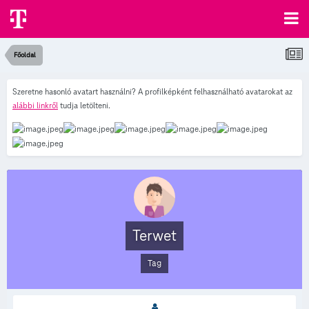
Főoldal
Szeretne hasonló avatart használni? A profilképként felhasználható avatarokat az
alábbi linkről
tudja letölteni.
Terwet
Tag