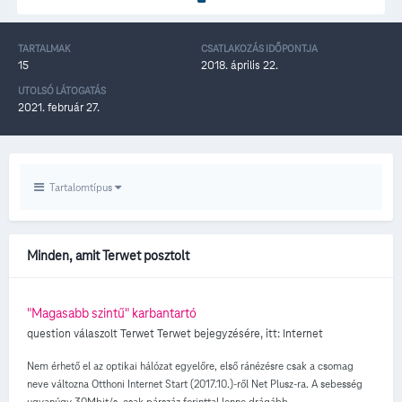
TARTALMAK
CSATLAKOZÁS IDŐPONTJA
15
2018. április 22.
UTOLSÓ LÁTOGATÁS
2021. február 27.
Tartalomtípus
Minden, amit Terwet posztolt
"Magasabb szintű" karbantartó
question válaszolt
Terwet
Terwet
bejegyzésére, itt:
Internet
Nem érhető el az optikai hálózat egyelőre, első ránézésre csak a csomag
neve változna Otthoni Internet Start (2017.10.)-ről Net Plusz-ra. A sebesség
ugyanúgy 30Mbit/s, csak párszáz forinttal lenne drágább.