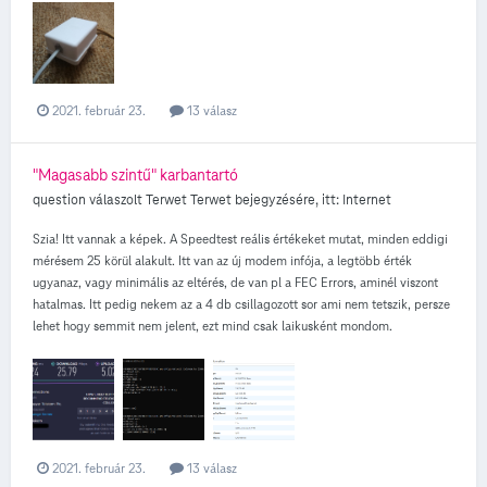
2021. február 23.
13 válasz
"Magasabb szintű" karbantartó
question válaszolt
Terwet
Terwet
bejegyzésére, itt:
Internet
Szia! Itt vannak a képek. A Speedtest reális értékeket mutat, minden eddigi
mérésem 25 körül alakult. Itt van az új modem infója, a legtöbb érték
ugyanaz, vagy minimális az eltérés, de van pl a FEC Errors, aminél viszont
hatalmas. Itt pedig nekem az a 4 db csillagozott sor ami nem tetszik, persze
lehet hogy semmit nem jelent, ezt mind csak laikusként mondom.
2021. február 23.
13 válasz