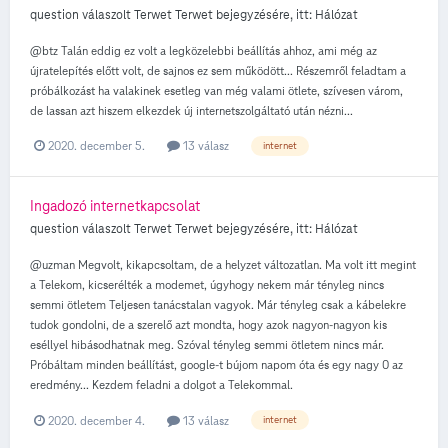
question válaszolt
Terwet
Terwet
bejegyzésére, itt:
Hálózat
@btz Talán eddig ez volt a legközelebbi beállítás ahhoz, ami még az
újratelepítés előtt volt, de sajnos ez sem működött... Részemről feladtam a
próbálkozást ha valakinek esetleg van még valami ötlete, szívesen várom,
de lassan azt hiszem elkezdek új internetszolgáltató után nézni...
2020. december 5.
13 válasz
internet
Ingadozó internetkapcsolat
question válaszolt
Terwet
Terwet
bejegyzésére, itt:
Hálózat
@uzman Megvolt, kikapcsoltam, de a helyzet változatlan. Ma volt itt megint
a Telekom, kicserélték a modemet, úgyhogy nekem már tényleg nincs
semmi ötletem Teljesen tanácstalan vagyok. Már tényleg csak a kábelekre
tudok gondolni, de a szerelő azt mondta, hogy azok nagyon-nagyon kis
eséllyel hibásodhatnak meg. Szóval tényleg semmi ötletem nincs már.
Próbáltam minden beállítást, google-t bújom napom óta és egy nagy 0 az
eredmény... Kezdem feladni a dolgot a Telekommal.
2020. december 4.
13 válasz
internet