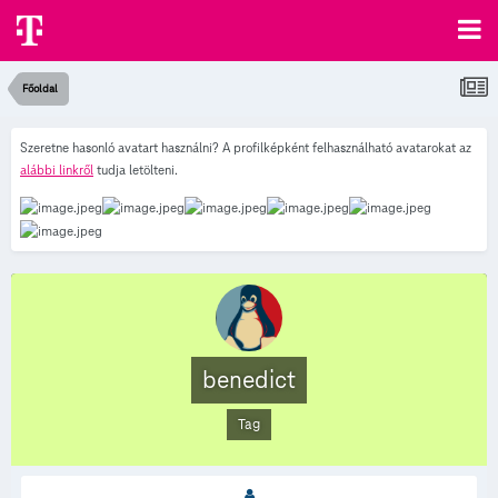
Főoldal
Szeretne hasonló avatart használni? A profilképként felhasználható avatarokat az
alábbi linkről
tudja letölteni.
benedict
Tag