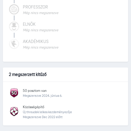
PROFESSZOR
Még nincs megszerezve
ELNÖK
Még nincs megszerezve
AKADÉMIKUS
Még nincs megszerezve
2 megszerzett kitűző
50 posztom van
Megszerezve
2024. június 6.
Közösségépítő
Új threadek lelkes kezdeményezője
Megszerezve Dec 2022 előtt