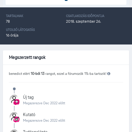
TARTALMAK
CSATLAKOZÁS IDŐPONTJA
78
2018. szeptember 26.
UTOLSÓ LÁTOGATÁS
16 órája
Megszerzett rangok
benedict elért
10-ból 13
rangot, ezzel a fórumozók 1%-ba tartozik!
Új tag
Megszerezve Dec 2022 előtt
Kutató
Megszerezve Dec 2022 előtt
Tudóspalánta