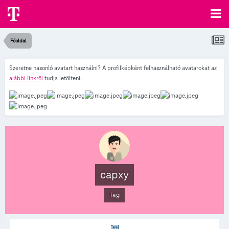
Főoldal
Szeretne hasonló avatart használni? A profilképként felhasználható avatarokat az
alábbi linkről
tudja letölteni.
capxy
Tag