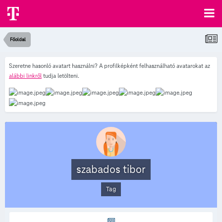
Főoldal
Szeretne hasonló avatart használni? A profilképként felhasználható avatarokat az
alábbi linkről
tudja letölteni.
szabados tibor
Tag