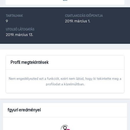
TARTALMAK
CSATLAKOZÁS IDŐPONTJA
9
2019. március 1.
UTOLSÓ LÁTOGATÁS
2019. március 13.
Profil megtekintések
Nem engedélyezted ezt a funkciót, ezért nem látod, hogy ki tekintette meg a
profilodat a közelmúltban.
fgyuri eredményei