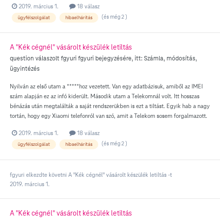
2019. március 1.
18 válasz
(és még 2 )
ügyfélszolgálat
hibaelhárítás
A "Kék cégnél" vásárolt készülék letiltás
question válaszolt
fgyuri
fgyuri
bejegyzésére, itt:
Számla, módosítás,
ügyintézés
Nyilván az első utam a *****hoz vezetett. Van egy adatbázisuk, amiből az IMEI
szám alapján ez az infó kiderült. Második utam a Telekomnál volt. Itt hosszas
bénázás után megtalálták a saját rendszerükben is ezt a tiltást. Egyik hab a nagy
tortán, hogy egy Xiaomi telefonról van szó, amit a Telekom sosem forgalmazott.
2019. március 1.
18 válasz
(és még 2 )
ügyfélszolgálat
hibaelhárítás
fgyuri
elkezdte követni
A "Kék cégnél" vásárolt készülék letiltás
-t
2019. március 1.
A "Kék cégnél" vásárolt készülék letiltás