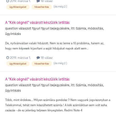
2019. március 1.
18 válasz
(és még 2 )
ügyfélszolgálat
hibaelhárítás
A "Kék cégnél" vásárolt készülék letiltás
question válaszolt
fgyuri
fgyuri
bejegyzésére, itt:
Számla, módosítás,
ügyintézés
De, nyilvánvalóan valaki hibázott. Nem is ez lenne a fő probléma, hanem az,
hogy nem képesek kijavítani a saját hibájukat napok alatt sem .
2019. március 1.
18 válasz
(és még 2 )
ügyfélszolgálat
hibaelhárítás
A "Kék cégnél" vásárolt készülék letiltás
question válaszolt
fgyuri
fgyuri
bejegyzésére, itt:
Számla, módosítás,
ügyintézés
Több, mint érdekes... Milyen számlára gondolsz ? Nem vagyunk jogviszonyban a
Telekommal, tehát nem készülhetett számla ! A kék számlákban sem volt soha
csúszás - de ez jelenleg teljesen lényegtelen. Redmi Note 4