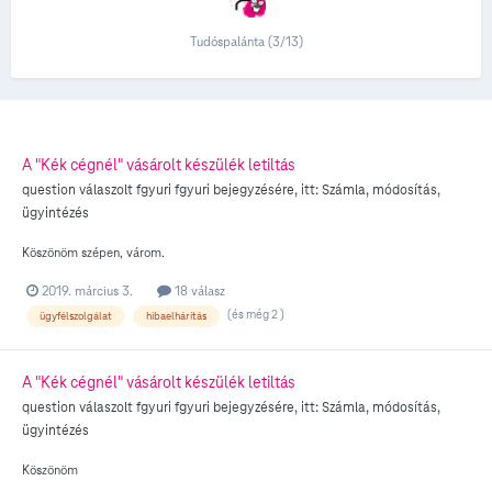
Tudóspalánta (3/13)
A "Kék cégnél" vásárolt készülék letiltás
question válaszolt
fgyuri
fgyuri
bejegyzésére, itt:
Számla, módosítás,
ügyintézés
Köszönöm szépen, várom.
2019. március 3.
18 válasz
(és még 2 )
ügyfélszolgálat
hibaelhárítás
A "Kék cégnél" vásárolt készülék letiltás
question válaszolt
fgyuri
fgyuri
bejegyzésére, itt:
Számla, módosítás,
ügyintézés
Köszönöm