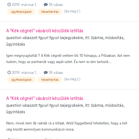
2019. március 1.
18 válasz
(és még 2 )
ügyfélszolgálat
hibaelhárítás
A "Kék cégnél" vásárolt készülék letiltás
question válaszolt
fgyuri
fgyuri
bejegyzésére, itt:
Számla, módosítás,
ügyintézés
Igen megnyugtattál ? A Kék cégnél vettem kb 10 hónapja, a Pólusban. Azt nem
tudom, hogy az partnerük vagy saját üzlet. És nem is rám tartozik...
2019. március 1.
18 válasz
(és még 2 )
ügyfélszolgálat
hibaelhárítás
A "Kék cégnél" vásárolt készülék letiltás
question válaszolt
fgyuri
fgyuri
bejegyzésére, itt:
Számla, módosítás,
ügyintézés
Nem, mivel nem ők rakták rá a tiltást. Attól függetlenül hihetetlen, hogy a két
cég között semmilyen kommunikáció nincs.