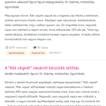
question válaszolt
fgyuri
fgyuri
bejegyzésére, itt:
Számla, módosítás,
ügyintézés
Még egyszer leírom. Kék cégnél vagyok és a magenta cég tiltotta a telefonom,
akikhez semmilyen közöm nincs ! Ráadásul csak vakaróznak, értetlenkednek.
Aztán rádöbbennek, hogy valóban igazam van. De megoldás nincs, negyedik
napja nem elérhető a cégem emiatt, nincs netbankolás, GPS stb stb. Tehát egy
cselekvőképes, döntéshozó kontaktot keresek nagyon sürgősen. A hadba állított
biorobotokból már nagyon elegem van.
2019. március 1.
18 válasz
(és még 2 )
ügyfélszolgálat
hibaelhárítás
A "Kék cégnél" vásárolt készülék letiltás
kérdés hozzáadott:
fgyuri
, itt:
Számla, módosítás, ügyintézés
Kérném a tisztelt fórumozók segítségét, esetleges tapasztalatát ! "Kék cégnél"
vásárolt, "Kék céges" előfizetéssel működő céges készülékemet a Telekom
letiltotta IMEI szám alapján, számlanemfizetés miatt. Soha nem voltunk ennél a
nagyszerű cégnél előfizetők. Negyedik, azaz negyedik napja nem működik a
készülék, a nagyra becsült ügyfélszolgálat pedig csak még egy kis türelmet kér
... Szóval valakinek volt esetleg ehhez hasonló tapasztalata ? Hová lehetne menni