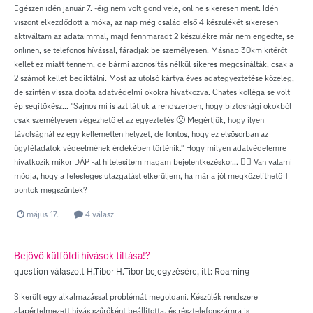
Egészen idén január 7. -éig nem volt gond vele, online sikeresen ment. Idén
viszont elkezdődött a móka, az nap még család első 4 készülékét sikeresen
aktiváltam az adataimmal, majd fennmaradt 2 készülékre már nem engedte, se
onlinen, se telefonos hívással, fáradjak be személyesen. Másnap 30km kitérőt
kellet ez miatt tennem, de bármi azonosítás nélkül sikeres megcsinálták, csak a
2 számot kellet bediktálni. Most az utolsó kártya éves adategyeztetése közeleg,
de szintén vissza dobta adatvédelmi okokra hivatkozva. Chates kolléga se volt
ép segítőkész... "Sajnos mi is azt látjuk a rendszerben, hogy biztosnági okokból
csak személyesen végezhető el az egyeztetés 🙁 Megértjük, hogy ilyen
távolságnál ez egy kellemetlen helyzet, de fontos, hogy ez elsősorban az
ügyféladatok védeelmének érdekében történik." Hogy milyen adatvédelemre
hivatkozik mikor DÁP -al hitelesítem magam bejelentkezéskor... 🤷‍♂️ Van valami
módja, hogy a felesleges utazgatást elkerüljem, ha már a jól megközelíthető T
pontok megszűntek?
május 17.
4 válasz
Bejövő külföldi hívások tiltása!?
question válaszolt
H.Tibor
H.Tibor
bejegyzésére, itt:
Roaming
Sikerült egy alkalmazással problémát megoldani. Készülék rendszere
alapértelmezett hívás szűrőként beállította, és résztelefonszámra is