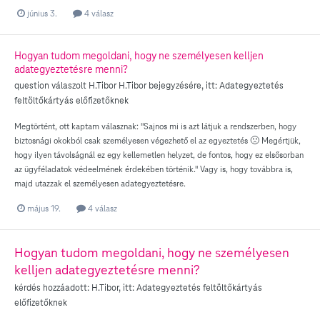
június 3.
4 válasz
Hogyan tudom megoldani, hogy ne személyesen kelljen
adategyeztetésre menni?
question válaszolt
H.Tibor
H.Tibor
bejegyzésére, itt:
Adategyeztetés
feltöltőkártyás előfizetőknek
Megtörtént, ott kaptam válasznak: "Sajnos mi is azt látjuk a rendszerben, hogy
biztosnági okokból csak személyesen végezhető el az egyeztetés 🙁 Megértjük,
hogy ilyen távolságnál ez egy kellemetlen helyzet, de fontos, hogy ez elsősorban
az ügyféladatok védeelmének érdekében történik." Vagy is, hogy továbbra is,
majd utazzak el személyesen adategyeztetésre.
május 19.
4 válasz
Hogyan tudom megoldani, hogy ne személyesen
kelljen adategyeztetésre menni?
kérdés hozzáadott:
H.Tibor
, itt:
Adategyeztetés feltöltőkártyás
előfizetőknek