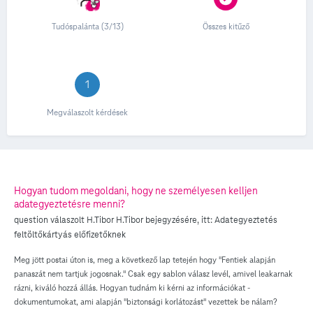
Tudóspalánta (3/13)
Összes kitűző
1
Megválaszolt kérdések
Hogyan tudom megoldani, hogy ne személyesen kelljen
adategyeztetésre menni?
question válaszolt
H.Tibor
H.Tibor
bejegyzésére, itt:
Adategyeztetés
feltöltőkártyás előfizetőknek
Meg jött postai úton is, meg a következő lap tetején hogy "Fentiek alapján
panaszát nem tartjuk jogosnak." Csak egy sablon válasz levél, amivel leakarnak
rázni, kiváló hozzá állás. Hogyan tudnám ki kérni az információkat -
dokumentumokat, ami alapján "biztonsági korlátozást" vezettek be nálam?