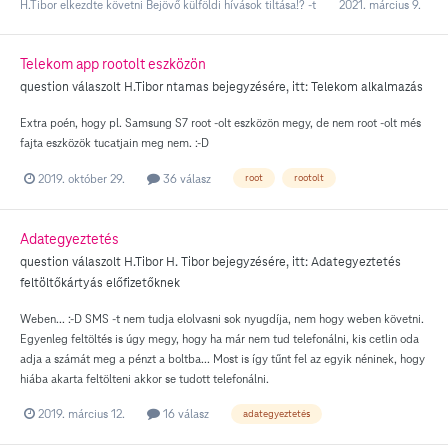
H.Tibor
elkezdte követni
Bejövő külföldi hívások tiltása!?
-t
2021. március 9.
Telekom app rootolt eszközön
question válaszolt
H.Tibor
ntamas
bejegyzésére, itt:
Telekom alkalmazás
Extra poén, hogy pl. Samsung S7 root -olt eszközön megy, de nem root -olt més
fajta eszközök tucatjain meg nem. :-D
2019. október 29.
36 válasz
root
rootolt
Adategyeztetés
question válaszolt
H.Tibor
H. Tibor
bejegyzésére, itt:
Adategyeztetés
feltöltőkártyás előfizetőknek
Weben... :-D SMS -t nem tudja elolvasni sok nyugdíja, nem hogy weben követni.
Egyenleg feltöltés is úgy megy, hogy ha már nem tud telefonálni, kis cetlin oda
adja a számát meg a pénzt a boltba... Most is így tűnt fel az egyik néninek, hogy
hiába akarta feltölteni akkor se tudott telefonálni.
2019. március 12.
16 válasz
adategyeztetés