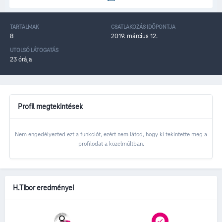
TARTALMAK
CSATLAKOZÁS IDŐPONTJA
8
2019. március 12.
UTOLSÓ LÁTOGATÁS
23 órája
Profil megtekintések
Nem engedélyezted ezt a funkciót, ezért nem látod, hogy ki tekintette meg a
profilodat a közelmúltban.
H.Tibor eredményei