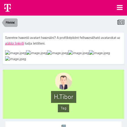
Főoldal
Szeretne hasonló avatart használni? A profilképként felhasználható avatarokat az
alábbi linkről
tudja letölteni.
H.Tibor
Tag