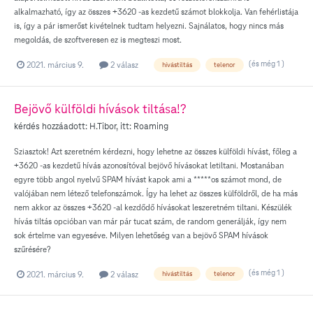
alkalmazható, így az összes +3620 -as kezdetű számot blokkolja. Van fehérlistája
is, így a pár ismerőst kivételnek tudtam helyezni. Sajnálatos, hogy nincs más
megoldás, de szoftveresen ez is megteszi most.
(és még 1 )
2021. március 9.
2 válasz
hívástiltás
telenor
Bejövő külföldi hívások tiltása!?
kérdés hozzáadott:
H.Tibor
, itt:
Roaming
Sziasztok! Azt szeretném kérdezni, hogy lehetne az összes külföldi hívást, főleg a
+3620 -as kezdetű hívás azonosítóval bejövő hívásokat letiltani. Mostanában
egyre több angol nyelvű SPAM hívást kapok ami a *****os számot mond, de
valójában nem létező telefonszámok. Így ha lehet az összes külföldről, de ha más
nem akkor az összes +3620 -al kezdődő hívásokat leszeretném tiltani. Készülék
hívás tiltás opcióban van már pár tucat szám, de random generálják, így nem
sok értelme van egyeséve. Milyen lehetőség van a bejövő SPAM hívások
szűrésére?
(és még 1 )
2021. március 9.
2 válasz
hívástiltás
telenor