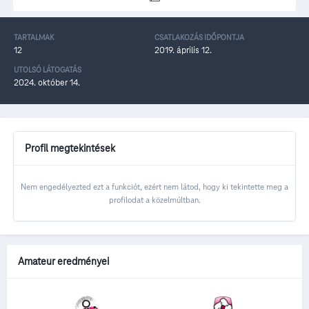
TARTALMAK
CSATLAKOZÁS IDŐPONTJA
12
2019. április 12.
UTOLSÓ LÁTOGATÁS
2024. október 14.
Profil megtekintések
Nem engedélyezted ezt a funkciót, ezért nem látod, hogy ki tekintette meg a
profilodat a közelmúltban.
Amateur eredményei