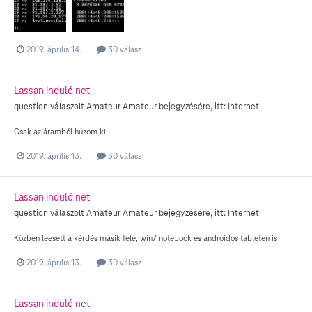
2019. április 14.
30 válasz
Lassan induló net
question válaszolt
Amateur
Amateur
bejegyzésére, itt:
Internet
Csak az áramból húzom ki
2019. április 13.
30 válasz
Lassan induló net
question válaszolt
Amateur
Amateur
bejegyzésére, itt:
Internet
Közben leesett a kérdés másik fele, win7 notebook és androidos tableten is
2019. április 13.
30 válasz
Lassan induló net