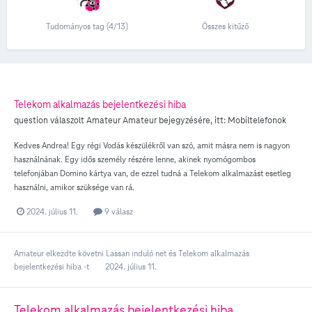
Tudományos tag (4/13)
Összes kitűző
Telekom alkalmazás bejelentkezési hiba
question válaszolt
Amateur
Amateur
bejegyzésére, itt:
Mobiltelefonok
Kedves Andrea! Egy régi Vodás készülékről van szó, amit másra nem is nagyon
használnának. Egy idős személy részére lenne, akinek nyomógombos
telefonjában Domino kártya van, de ezzel tudná a Telekom alkalmazást esetleg
használni, amikor szüksége van rá.
2024. július 11.
9 válasz
Amateur
elkezdte követni
Lassan induló net
és
Telekom alkalmazás
bejelentkezési hiba
-t
2024. július 11.
Telekom alkalmazás bejelentkezési hiba