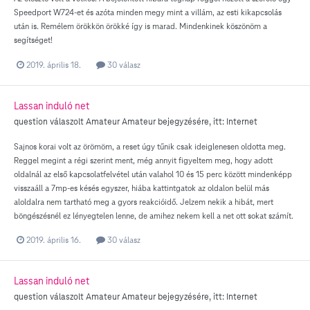
Speedport W724-et és azóta minden megy mint a villám, az esti kikapcsolás
után is. Remélem örökkön örökké így is marad. Mindenkinek köszönöm a
segítséget!
2019. április 18.
30 válasz
Lassan induló net
question válaszolt
Amateur
Amateur
bejegyzésére, itt:
Internet
Sajnos korai volt az örömöm, a reset úgy tűnik csak ideiglenesen oldotta meg.
Reggel megint a régi szerint ment, még annyit figyeltem meg, hogy adott
oldalnál az első kapcsolatfelvétel után valahol 10 és 15 perc között mindenképp
visszaáll a 7mp-es késés egyszer, hiába kattintgatok az oldalon belül más
aloldalra nem tartható meg a gyors reakcióidő. Jelzem nekik a hibát, mert
böngészésnél ez lényegtelen lenne, de amihez nekem kell a net ott sokat számít.
2019. április 16.
30 válasz
Lassan induló net
question válaszolt
Amateur
Amateur
bejegyzésére, itt:
Internet