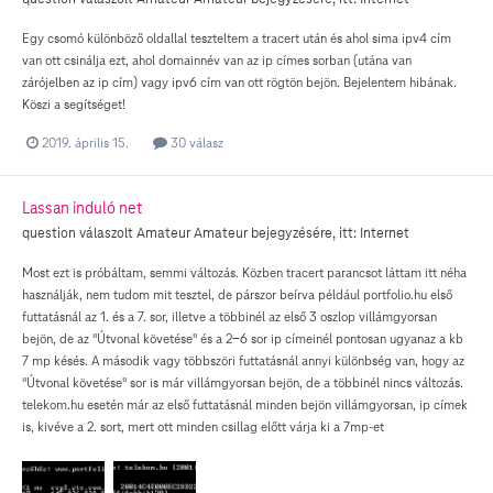
Egy csomó különböző oldallal teszteltem a tracert után és ahol sima ipv4 cím
van ott csinálja ezt, ahol domainnév van az ip címes sorban (utána van
zárójelben az ip cím) vagy ipv6 cím van ott rögtön bejön. Bejelentem hibának.
Köszi a segítséget!
2019. április 15.
30 válasz
Lassan induló net
question válaszolt
Amateur
Amateur
bejegyzésére, itt:
Internet
Most ezt is próbáltam, semmi változás. Közben tracert parancsot láttam itt néha
használják, nem tudom mit tesztel, de párszor beírva például portfolio.hu első
futtatásnál az 1. és a 7. sor, illetve a többinél az első 3 oszlop villámgyorsan
bejön, de az "Útvonal követése" és a 2-6 sor ip címeinél pontosan ugyanaz a kb
7 mp késés. A második vagy többszöri futtatásnál annyi különbség van, hogy az
"Útvonal követése" sor is már villámgyorsan bejön, de a többinél nincs változás.
telekom.hu esetén már az első futtatásnál minden bejön villámgyorsan, ip címek
is, kivéve a 2. sort, mert ott minden csillag előtt várja ki a 7mp-et