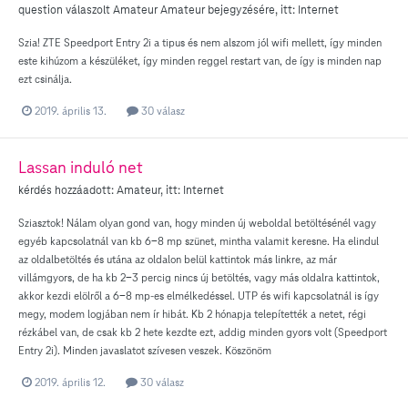
question válaszolt
Amateur
Amateur
bejegyzésére, itt:
Internet
Szia! ZTE Speedport Entry 2i a tipus és nem alszom jól wifi mellett, így minden
este kihúzom a készüléket, így minden reggel restart van, de így is minden nap
ezt csinálja.
2019. április 13.
30 válasz
Lassan induló net
kérdés hozzáadott:
Amateur
, itt:
Internet
Sziasztok! Nálam olyan gond van, hogy minden új weboldal betöltésénél vagy
egyéb kapcsolatnál van kb 6-8 mp szünet, mintha valamit keresne. Ha elindul
az oldalbetöltés és utána az oldalon belül kattintok más linkre, az már
villámgyors, de ha kb 2-3 percig nincs új betöltés, vagy más oldalra kattintok,
akkor kezdi elölről a 6-8 mp-es elmélkedéssel. UTP és wifi kapcsolatnál is így
megy, modem logjában nem ír hibát. Kb 2 hónapja telepítették a netet, régi
rézkábel van, de csak kb 2 hete kezdte ezt, addig minden gyors volt (Speedport
Entry 2i). Minden javaslatot szívesen veszek. Köszönöm
2019. április 12.
30 válasz