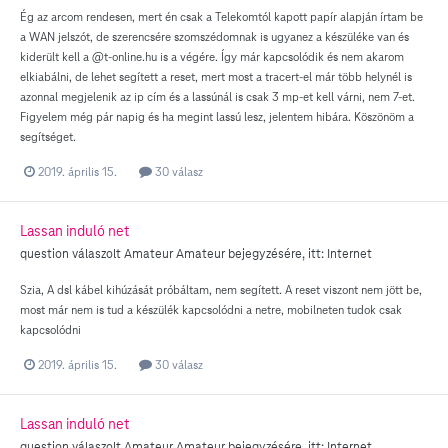
Ég az arcom rendesen, mert én csak a Telekomtól kapott papír alapján írtam be
a WAN jelszót, de szerencsére szomszédomnak is ugyanez a készüléke van és
kiderült kell a @t-online.hu is a végére. Így már kapcsolódik és nem akarom
elkiabálni, de lehet segített a reset, mert most a tracert-el már több helynél is
azonnal megjelenik az ip cím és a lassúnál is csak 3 mp-et kell várni, nem 7-et.
Figyelem még pár napig és ha megint lassú lesz, jelentem hibára. Köszönöm a
segítséget.
2019. április 15.
30 válasz
Lassan induló net
question válaszolt
Amateur
Amateur
bejegyzésére, itt:
Internet
Szia, A dsl kábel kihúzását próbáltam, nem segített. A reset viszont nem jött be,
most már nem is tud a készülék kapcsolódni a netre, mobilneten tudok csak
kapcsolódni
2019. április 15.
30 válasz
Lassan induló net
question válaszolt
Amateur
Amateur
bejegyzésére, itt:
Internet