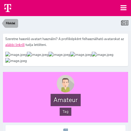
Főoldal
Szeretne hasonló avatart használni? A profilképként felhasználható avatarokat az
alábbi linkről
tudja letölteni.
Amateur
Tag