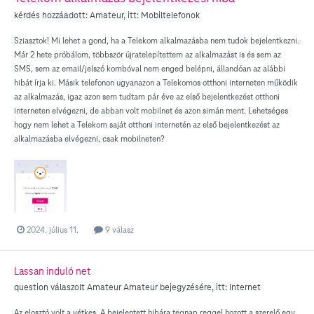
kérdés hozzáadott:
Amateur
, itt:
Mobiltelefonok
Sziasztok! Mi lehet a gond, ha a Telekom alkalmazásba nem tudok bejelentkezni.
Már 2 hete próbálom, többször újratelepítettem az alkalmazást is és sem az
SMS, sem az email/jelszó kombóval nem enged belépni, állandóan az alábbi
hibát írja ki. Másik telefonon ugyanazon a Telekomos otthoni interneten működik
az alkalmazás, igaz azon sem tudtam pár éve az első bejelentkezést otthoni
interneten elvégezni, de abban volt mobilnet és azon simán ment. Lehetséges
hogy nem lehet a Telekom saját otthoni internetén az első bejelentkezést az
alkalmazásba elvégezni, csak mobilneten?
2024. július 11.
9 válasz
Lassan induló net
question válaszolt
Amateur
Amateur
bejegyzésére, itt:
Internet
Az elosztó volt a vétkes. A bejelentett hibára tegnap reggel hozott a szerelő egy