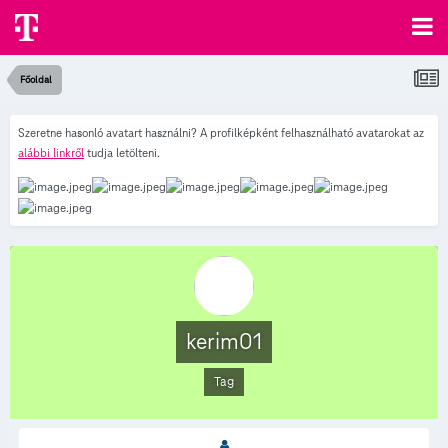
Főoldal
Szeretne hasonló avatart használni? A profilképként felhasználható avatarokat az
alábbi linkről
tudja letölteni.
kerim01
Tag