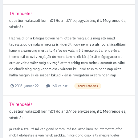
TV rendelés
question válaszolt
kerim01
Roland77
bejegyzésére, itt:
Megrendelés,
vásárlás
Hát majd jön a kifogás böven nem jött érte még a gls meg stb majd
tapasztalod de nálam még az is kiderült hogy nem is a gls fogja kiszállítani
hanem a samsung mert a tv 48"os de valamiért megakadt a rendelés a
thome-nál és ezt vizsgálják én mondtam nekik küldjék át mégegyszer de
erre az volt a válsz még a vizsgálat tart addig nem tudnak semmit csinálni
de elméletileg meg kapom csak várnom kell hivd te is minden nap öket
hátha megunják és sosben kiküldik én is hivogatom öket minden nap
2015. január 22.
160 válasz
online rendelés
TV rendelés
question válaszolt
kerim01
Roland77
bejegyzésére, itt:
Megrendelés,
vásárlás
ja csak a szállitásal van gond semmi mással azon kivül tv internet telefon
mobil elöfizetés is van náluk azokkal nincs gond csak a tv megrendelési