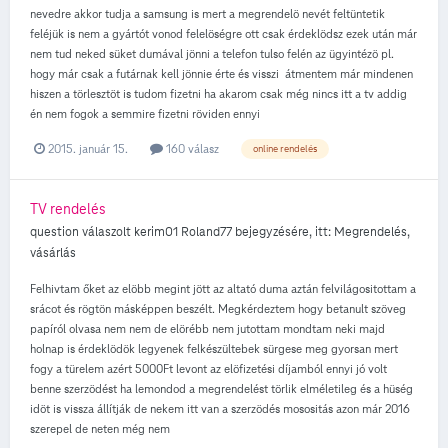
nevedre akkor tudja a samsung is mert a megrendelö nevét feltüntetik
feléjük is nem a gyártót vonod felelöségre ott csak érdeklödsz ezek után már
nem tud neked süket dumával jönni a telefon tulso felén az ügyintézö pl.
hogy már csak a futárnak kell jönnie érte és visszi átmentem már mindenen
hiszen a törlesztöt is tudom fizetni ha akarom csak még nincs itt a tv addig
én nem fogok a semmire fizetni röviden ennyi
2015. január 15.
160 válasz
online rendelés
TV rendelés
question válaszolt
kerim01
Roland77
bejegyzésére, itt:
Megrendelés,
vásárlás
Felhivtam őket az elöbb megint jött az altató duma aztán felvilágositottam a
srácot és rögtön másképpen beszélt. Megkérdeztem hogy betanult szöveg
papíról olvasa nem nem de elörébb nem jutottam mondtam neki majd
holnap is érdeklödök legyenek felkészültebek sürgese meg gyorsan mert
fogy a türelem azért 5000Ft levont az elöfizetési díjamból ennyi jó volt
benne szerzödést ha lemondod a megrendelést törlik elméletileg és a hüség
idöt is vissza állítják de nekem itt van a szerzödés mosositás azon már 2016
szerepel de neten még nem