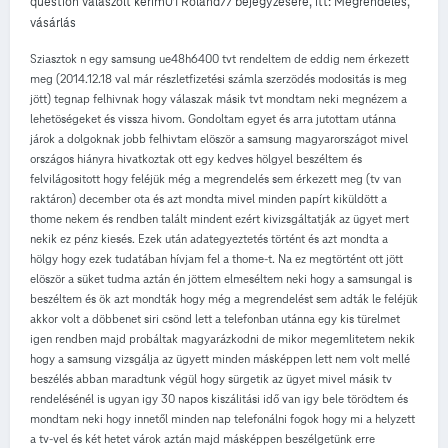
question válaszolt
kerim01
Roland77
bejegyzésére, itt:
Megrendelés,
vásárlás
Sziasztok n egy samsung ue48h6400 tvt rendeltem de eddig nem érkezett
meg (2014.12.18 val már részletfizetési számla szerzödés modositás is meg
jött) tegnap felhivnak hogy válaszak másik tvt mondtam neki megnézem a
lehetöségeket és vissza hivom. Gondoltam egyet és arra jutottam utánna
járok a dolgoknak jobb felhivtam elöször a samsung magyarországot mivel
országos hiányra hivatkoztak ott egy kedves hölgyel beszéltem és
felvilágositott hogy feléjük még a megrendelés sem érkezett meg (tv van
raktáron) december ota és azt mondta mivel minden papírt kiküldött a
thome nekem és rendben talált mindent ezért kivizsgáltatják az ügyet mert
nekik ez pénz kiesés. Ezek után adategyeztetés történt és azt mondta a
hölgy hogy ezek tudatában hívjam fel a thome-t. Na ez megtörtént ott jött
elöször a süket tudma aztán én jöttem elmeséltem neki hogy a samsungal is
beszéltem és ök azt mondták hogy még a megrendelést sem adták le feléjük
akkor volt a döbbenet siri csönd lett a telefonban utánna egy kis türelmet
igen rendben majd probáltak magyarázkodni de mikor megemlitetem nekik
hogy a samsung vizsgálja az ügyett minden másképpen lett nem volt mellé
beszélés abban maradtunk végül hogy sürgetik az ügyet mivel másik tv
rendelésénél is ugyan igy 30 napos kiszálitási idő van igy bele törödtem és
mondtam neki hogy innetől minden nap telefonálni fogok hogy mi a helyzett
a tv-vel és két hetet várok aztán majd másképpen beszélgetünk erre