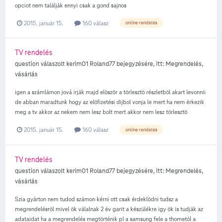
opciot nem találják ennyi csak a gond sajnos
2015. január 15.
160 válasz
online rendelés
TV rendelés
question válaszolt
kerim01
Roland77
bejegyzésére, itt:
Megrendelés,
vásárlás
igen a számlámon jová irják majd elöször a törlesztö részletböl akart levonnii
de abban maradtunk hogy az elöfizetési dijbol vonja le mert ha nem érkezik
meg a tv akkor az nekem nem lesz bolt mert akkor nem lesz törlesztö
2015. január 15.
160 válasz
online rendelés
TV rendelés
question válaszolt
kerim01
Roland77
bejegyzésére, itt:
Megrendelés,
vásárlás
Szia gyárton nem tudod számon kérni ott csak érdeklödni tudsz a
megrendelésröl mivel ök válalnak 2 év garit a készülékre igy ök is tudják az
adataidat ha a megrendelés megtörténik pl a samsung fele a thometól a