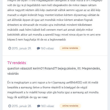
megint de olyan 11 óra magaságában csöngetet a futár hozta a tv-t meglepő
volt de így is jó legallábbb nem kell idegeskedni de mikor össze raktam
akkor nagyott néztem álló kép csatornát váltok semmi ugyan az az álló kép
maradt a végén kiderült hogy mentet közben kértem dijcsomag váltást és
azt állítoták éppen át igaz azt mondták mikor kértem smsben fognak
értesiteni ez elmaradt de miután ujra inditottak mindent tökéletesen
müködik csak hdmi kábelt kell vennem mert azt annak idelyén mikor
bekötöték akkor azt mondta a szerelő hogy mivel nincs olyan tv-m ami erre
képes ő nem hagyhatja itt de ez a legkevesebb
2015. január 29.
160 válasz
online rendelés
TV rendelés
question válaszolt
kerim01
Roland77
bejegyzésére, itt:
Megrendelés,
vásárlás
Én is megkaptam a ami napon a tv-t (samsung ue48h6400) volt itt mellé
beszélés a samsung iletve a thome részéről is böséggel de végül
megérkezett a tv másfél honap után gls hozta igaz a samsung azt mondta
hogy ők szállítják de igy se rossz
2015. január 28.
160 válasz
online rendelés