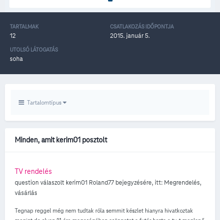
TARTALMAK
CSATLAKOZÁS IDŐPONTJA
12
2015. január 5.
UTOLSÓ LÁTOGATÁS
soha
Tartalomtípus
Minden, amit kerim01 posztolt
TV rendelés
question válaszolt
kerim01
Roland77
bejegyzésére, itt:
Megrendelés,
vásárlás
Tegnap reggel még nem tudtak róla semmit készlet hianyra hivatkoztak