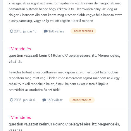
kivizsgálják az ügyet ezt levél formájában is közlik velem de nyugodjak meg
hamarosan biztosak benne hogy érkezik a tv. Hát röviden ennyi az ideg az
dolgozik bennem Aki nem kapta meg a tvt az elöbb vegye fel a kapcsolatott
a sony,samsung, vagy az lg-vel ott rögtön kiderül minden
2015. január 15.
160 válasz
online rendelés
TV rendelés
question válaszolt
kerim01
Roland77
bejegyzésére, itt:
Megrendelés,
vásárlás
Tévedés történt a központban én megkapom a tv-t mert pont határídöben
rendeltem meg mint végül kiderült de ismerösöm sajnos már nem neki egy
másik tv-t kell rendelnije ha az jó neki ha nem akkor vissza állítják a
szerzödést az eredetire és ezt törlik
2015. január 6.
160 válasz
online rendelés
TV rendelés
question válaszolt
kerim01
Roland77
bejegyzésére, itt:
Megrendelés,
vásárlás