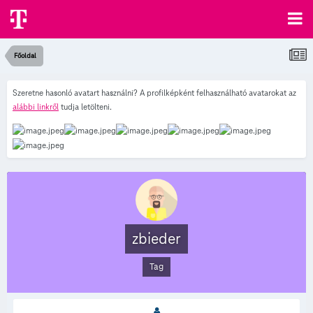
Főoldal
Szeretne hasonló avatart használni? A profilképként felhasználható avatarokat az
alábbi linkről
tudja letölteni.
zbieder
Tag