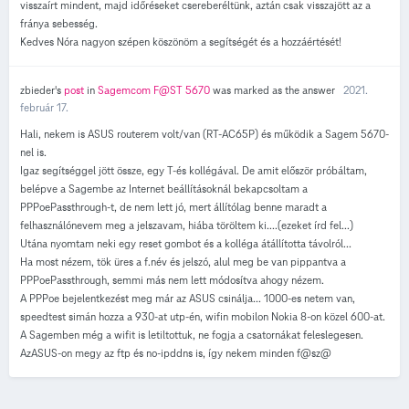
visszaírt mindent, majd időréseket csereberéltünk, aztán csak visszajött az a
fránya sebesség.
Kedves Nóra nagyon szépen köszönöm a segítségét és a hozzáértését!
zbieder's
post
in
Sagemcom F@ST 5670
was marked as the answer
2021.
február 17.
Hali, nekem is ASUS routerem volt/van (RT-AC65P) és működik a Sagem 5670-
nel is.
Igaz segítséggel jött össze, egy T-és kollégával. De amit először próbáltam,
belépve a Sagembe az Internet beállításoknál bekapcsoltam a
PPPoePassthrough-t, de nem lett jó, mert állítólag benne maradt a
felhasználónevem meg a jelszavam, hiába töröltem ki....(ezeket írd fel...)
Utána nyomtam neki egy reset gombot és a kolléga átállította távolról...
Ha most nézem, tök üres a f.név és jelszó, alul meg be van pippantva a
PPPoePassthrough, semmi más nem lett módosítva ahogy nézem.
A PPPoe bejelentkezést meg már az ASUS csinálja... 1000-es netem van,
speedtest simán hozza a 930-at utp-én, wifin mobilon Nokia 8-on közel 600-at.
A Sagemben még a wifit is letiltottuk, ne fogja a csatornákat feleslegesen.
AzASUS-on megy az ftp és no-ipddns is, így nekem minden f@sz@