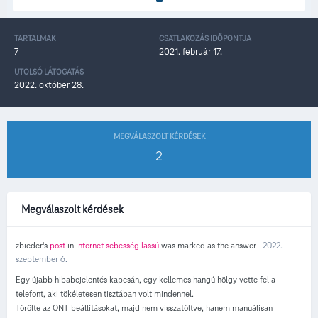
TARTALMAK
CSATLAKOZÁS IDŐPONTJA
7
2021. február 17.
UTOLSÓ LÁTOGATÁS
2022. október 28.
MEGVÁLASZOLT KÉRDÉSEK
2
Megválaszolt kérdések
zbieder's
post
in
Internet sebesség lassú
was marked as the answer
2022.
szeptember 6.
Egy újabb hibabejelentés kapcsán, egy kellemes hangú hölgy vette fel a
telefont, aki tökéletesen tisztában volt mindennel.
Törölte az ONT beállításokat, majd nem visszatöltve, hanem manuálisan