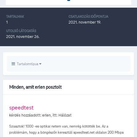
TARTALMAK
CSATLAKOZÁS IDŐPONTJA
1
2021. november 19.
UTOLSÓ LÁTOGATÁS
2021. november 26.
Tartalomtípus
Minden, amit erlen posztolt
speedtest
kérdés hozzáadott:
erlen
, itt:
Hálózat
Sziasztok! 1000 -es optikai netem van, nemrég kötötték be. Az a
problémám, hogy a böngészőn keresztüli speedtest.net oldalon 200 Mbps