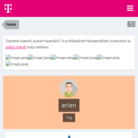
Főoldal
Szeretne hasonló avatart használni? A profilképként felhasználható avatarokat az
alábbi linkről
tudja letölteni.
erlen
Tag