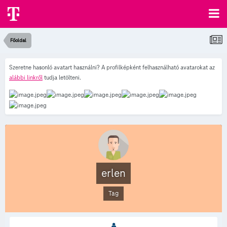
Főoldal
Szeretne hasonló avatart használni? A profilképként felhasználható avatarokat az
alábbi linkről
tudja letölteni.
erlen
Tag