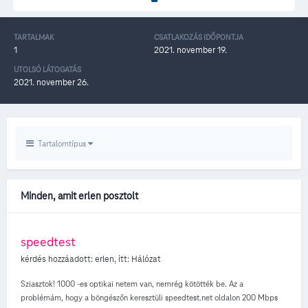
TARTALMAK
CSATLAKOZÁS IDŐPONTJA
1
2021. november 19.
UTOLSÓ LÁTOGATÁS
2021. november 26.
Tartalomtípus
Minden, amit erlen posztolt
speedtest
kérdés hozzáadott:
erlen
, itt:
Hálózat
Sziasztok! 1000 -es optikai netem van, nemrég kötötték be. Az a
problémám, hogy a böngészőn keresztüli speedtest.net oldalon 200 Mbps