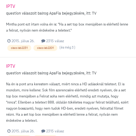
IPTV
question válaszolt
balrog
ApaFia
bejegyzésére, itt:
TV
Mintha pont ezt írtam volna én is: "Ha a set top box menüjében is elérhető lenne
a felirat, nyilván nem érdekelne a teletext."
2015. július 26.
2315 válasz
(és még 3 )
cisco isb2231
cisco isb2201
IPTV
question válaszolt
balrog
ApaFia
bejegyzésére, itt:
TV
Na én is pont arra kerestem választ, miért nincs a HD adásoknál teletext. El is
mondom, mire kellene: Sok film szerencsére elérhető eredeti nyelven, de a set
top box menüjében a Felirat soha nem elérhető, mindig azt mutatja, hogy
"nincs". Ellenben a teletext 888. oldalán tökéletes magyar felirat telálható, ezért
nagyon bosszantó, hogy nem tudok HD-ben, eredeti nyelven, felirattal filmet
nézni. Ha a set top box menüjében is elérhető lenne a felirat, nyilván nem
érdekelne a teletext.
2015. július 26.
2315 válasz