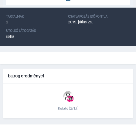
TARTALMAK
CSATLAKOZÁS IDŐPONTJA
2
2015. július 26.
UTOLSÓ LÁTOGATÁS
soha
balrog eredményei
Kutató (2/13)