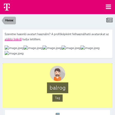
Főoldal
Szeretne hasonló avatart használni? A profilképként felhasználható avatarokat az
alábbi linkről
tudja letölteni.
balrog
Tag